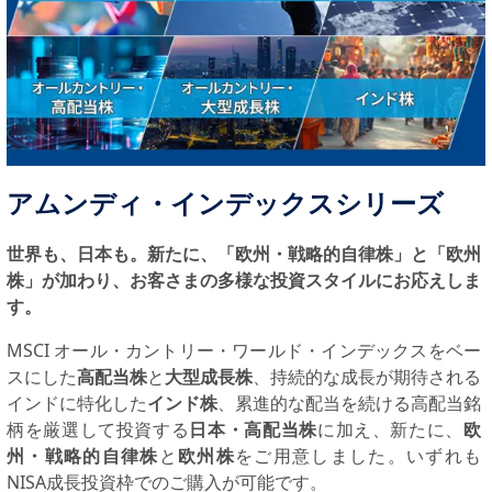
アムンディ・インデックスシリーズ
世界も、日本も。新たに、「欧州・戦略的自律株」と「欧州
株」が加わり、お客さまの多様な投資スタイルにお応えしま
す。
MSCI オール・カントリー・ワールド・インデックスをベー
スにした
高配当株
と
大型成長株
、持続的な成長が期待される
インドに特化した
インド株
、累進的な配当を続ける高配当銘
柄を厳選して投資する
日本・高配当株
に加え、新たに、
欧
州・戦略的自律株
と
欧州株
をご用意しました。いずれも
NISA成長投資枠でのご購入が可能です。