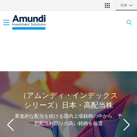
メインコンテンツに移動
日本
❯
Toggle navigation
（アムンディ・インデックス
シリーズ）日本・高配当株
累進的な配当を続ける国内上場銘柄の中から、予
想配当利回りの高い銘柄を厳選
前へ
次へ