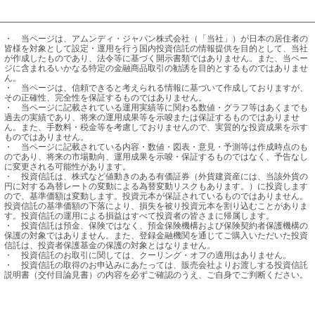
・	当ページは、アムンディ・ジャパン株式会社（「当社」）が日本の居住者の
皆様を対象として設定・運用を行う国内投資信託の情報提供を目的として、当社
が作成したものであり、法令等に基づく開示書類ではありません。また、当ペー
ジに含まれるいかなる特定の金融商品取引の勧誘を目的とするものではありませ
ん。

・	当ページは、信頼できると考えられる情報に基づいて作成しておりますが、
その正確性、完全性を保証するものではありません。

・	当ページに記載されている運用実績等に関わる数値・グラフ等はあくまでも
過去の実績であり、将来の運用成果等を示唆または保証するものではありませ
ん。また、手数料・税金等を考慮しておりませんので、実質的な投資成果を示す
ものではありません。

・	当ページに記載されている内容・数値・図表・意見・予測等は作成時点のも
のであり、将来の市場動向、運用成果を示唆・保証するものではなく、予告なし
に変更される可能性があります。

・	投資信託は、株式など値動きのある有価証券（外貨建資産には、当該外貨の
円に対する為替レートの変動による為替変動リスクもあります。）に投資します
ので、基準価額は変動します。投資元本が保証されているものではありません。
投資信託の基準価額の下落により、損失を被り投資元本を割り込むことがありま
す。投資信託の運用による損益はすべて投資者の皆さまに帰属します。

・	投資信託は預金、保険ではなく、預金保険機構および保険契約者保護機構の
保護の対象ではありません。また、登録金融機関を通じてご購入いただいた投資
信託は、投資者保護基金の保護の対象とはなりません。

・	投資信託のお取引に関しては、クーリング・オフの適用はありません。

・	投資信託の取得のお申込みにあたっては、販売会社よりお渡しする投資信託
説明書（交付目論見書）の内容を必ずご確認のうえ、ご自身でご判断ください。