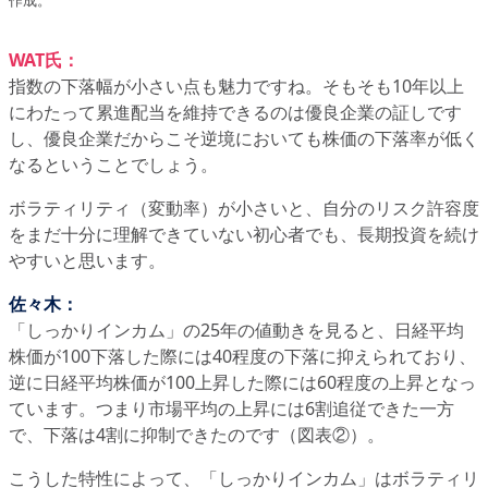
作成。
WAT氏：
指数の下落幅が小さい点も魅力ですね。そもそも10年以上
にわたって累進配当を維持できるのは優良企業の証しです
し、優良企業だからこそ逆境においても株価の下落率が低く
なるということでしょう。
ボラティリティ（変動率）が小さいと、自分のリスク許容度
をまだ十分に理解できていない初心者でも、長期投資を続け
やすいと思います。
佐々木：
「しっかりインカム」の25年の値動きを見ると、日経平均
株価が100下落した際には40程度の下落に抑えられており、
逆に日経平均株価が100上昇した際には60程度の上昇となっ
ています。つまり市場平均の上昇には6割追従できた一方
で、下落は4割に抑制できたのです（図表②）。
こうした特性によって、「しっかりインカム」はボラティリ