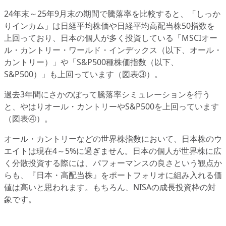
24年末～25年9月末の期間で騰落率を比較すると、「しっか
りインカム」は日経平均株価や日経平均高配当株50指数を
上回っており、日本の個人が多く投資している「MSCIオー
ル・カントリー・ワールド・インデックス（以下、オール・
カントリー）」や「S&P500種株価指数（以下、
S&P500）」も上回っています（図表③）。
過去3年間にさかのぼって騰落率シミュレーションを行う
と、やはりオール・カントリーやS&P500を上回っています
（図表④）。
オール・カントリーなどの世界株指数において、日本株のウ
エイトは現在4～5%に過ぎません。日本の個人が世界株に広
く分散投資する際には、パフォーマンスの良さという観点か
らも、『日本・高配当株』をポートフォリオに組み入れる価
値は高いと思われます。もちろん、NISAの成長投資枠の対
象です。