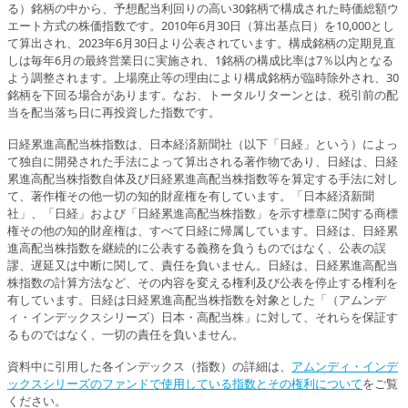
る）銘柄の中から、予想配当利回りの高い30銘柄で構成された時価総額ウ
エート方式の株価指数です。2010年6月30日（算出基点日）を10,000とし
て算出され、2023年6月30日より公表されています。構成銘柄の定期見直
しは毎年6月の最終営業日に実施され、1銘柄の構成比率は7％以内となる
よう調整されます。上場廃止等の理由により構成銘柄が臨時除外され、30
銘柄を下回る場合があります。なお、トータルリターンとは、税引前の配
当を配当落ち日に再投資した指数です。
日経累進高配当株指数は、日本経済新聞社（以下「日経」という）によっ
て独⾃に開発された⼿法によって算出される著作物であり、日経は、日経
累進高配当株指数⾃体及び日経累進高配当株指数等を算定する⼿法に対し
て、著作権その他⼀切の知的財産権を有しています。「日本経済新聞
社」、「日経」および「日経累進高配当株指数」を⽰す標章に関する商標
権その他の知的財産権は、すべて日経に帰属しています。日経は、日経累
進高配当株指数を継続的に公表する義務を負うものではなく、公表の誤
謬、遅延⼜は中断に関して、責任を負いません。日経は、日経累進高配当
株指数の計算方法など、その内容を変える権利及び公表を停止する権利を
有しています。日経は日経累進高配当株指数を対象とした「（アムンデ
ィ・インデックスシリーズ）日本・高配当株」に対して、それらを保証す
るものではなく、⼀切の責任を負いません。
資料中に引用した各インデックス（指数）の詳細は、
アムンディ・インデ
ックスシリーズのファンドで使用している指数とその権利について
をご覧
ください。