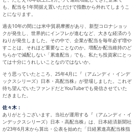
も、配当を1年間据え置いただけで指数から外れてしまうこ
とになります。
過去10年の間には米中貿易摩擦があり、新型コロナショッ
クが発生し、世界的にインフレが進むなど、大きな経済のう
ねりが発生しました。その中で、企業が配当を毎年必ず増や
すことは、それほど重要なことなのか。増配か配当維持のど
ちらかで減配しない「累進配当」でも、私たち投資家にとっ
ては十分にうれしいことなのではないか。
そう思っていたところ、25年4月に『（アムンディ・インデ
ックスシリーズ）日本・高配当株』が登場しました。これぞ
待ち望んでいたファンドだとYouTubeでも発信させていた
だきました。
佐々木：
ありがとうございます。当社が運用する『（アムンディ・イ
ンデックスシリーズ）日本・高配当株』は、日本経済新聞社
が23年6月末から算出・公表を始めた「日経累進高配当株指