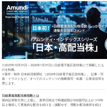
※2025年10月31日～2026年1月31日に日経電子版広告特集にて掲載したも
のを転載。
※著作・制作 日本経済新聞社 （2026年日経電子版広告特集）。 記事・写
真・イラストなど、すべてのコンテンツの無断複写・転載・公衆送信等を
禁じます。
日経累進高配当株指数とは
国内証券取引所に上場し、基準日時点で時価総額が500億円以上かつ10年
以上連続して累進的な配当を続ける（減配せず、増配か配当維持を続け