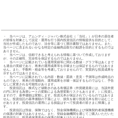
・	当ページは、アムンディ・ジャパン株式会社（「当社」）が日本の居住者
の皆様を対象として設定・運用を行う国内投資信託の情報提供を目的として、
当社が作成したものであり、法令等に基づく開示書類ではありません。また、
当ページに含まれるいかなる特定の金融商品取引の勧誘を目的とするものでは
ありません。

・	当ページは、信頼できると考えられる情報に基づいて作成しております
が、その正確性、完全性を保証するものではありません。

・	当ページに記載されている運用実績等に関わる数値・グラフ等はあくまで
も過去の実績であり、将来の運用成果等を示唆または保証するものではありま
せん。また、手数料・税金等を考慮しておりませんので、実質的な投資成果を
示すものではありません。

・	当ページに記載されている内容・数値・図表・意見・予測等は作成時点の
ものであり、将来の市場動向、運用成果を示唆・保証するものではなく、予告
なしに変更される可能性があります。

・	投資信託は、株式など値動きのある有価証券（外貨建資産には、当該外貨
の円に対する為替レートの変動による為替変動リスクもあります。）に投資し
ますので、基準価額は変動します。投資元本が保証されているものではありま
せん。投資信託の基準価額の下落により、損失を被り投資元本を割り込むこと
があります。投資信託の運用による損益はすべて投資者の皆さまに帰属しま
す。

・	投資信託は預金、保険ではなく、預金保険機構および保険契約者保護機構
の保護の対象ではありません。また、登録金融機関を通じてご購入いただいた
投資信託は、投資者保護基金の保護の対象とはなりません。
