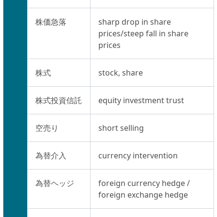
株価急落
sharp drop in share
prices/steep fall in share
prices
株式
stock, share
株式投資信託
equity investment trust
空売り
short selling
為替介入
currency intervention
為替ヘッジ
foreign currency hedge /
foreign exchange hedge