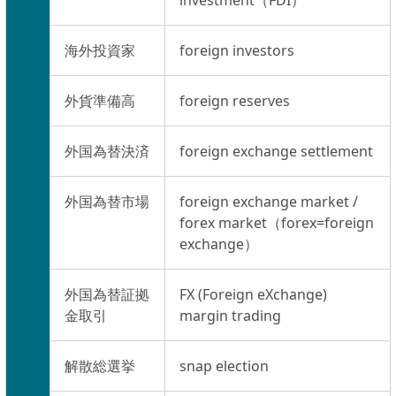
investment（FDI）
海外投資家
foreign investors
外貨準備高
foreign reserves
外国為替決済
foreign exchange settlement
外国為替市場
foreign exchange market /
forex market（forex=foreign
exchange）
外国為替証拠
FX (Foreign eXchange)
金取引
margin trading
解散総選挙
snap election