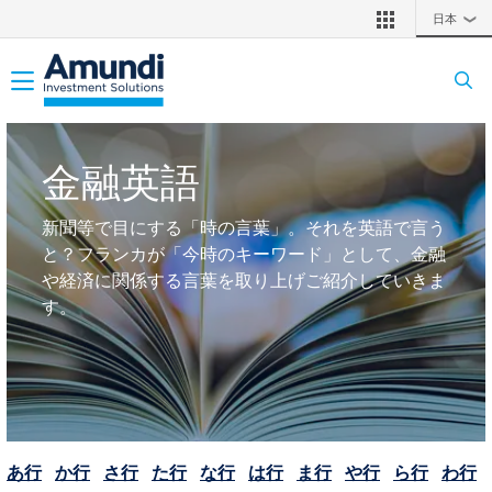
メインコンテンツに移動
日本
❯
Toggle navigation
金融英語
新聞等で目にする「時の言葉」。それを英語で言う
と？フランカが「今時のキーワード」として、金融
や経済に関係する言葉を取り上げご紹介していきま
す。
あ行
か行
さ行
た行
な行
は行
ま行
や行
ら行
わ行