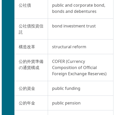
公社債
public and corporate bond,
bonds and debentures
公社債投資信
bond investment trust
託
構造改革
structural reform
公的外貨準備
COFER (Currency
の通貨構成
Composition of Official
Foreign Exchange Reserves)
公的資金
public funding
公的年金
public pension