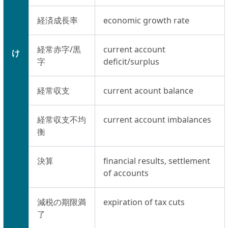
経済成長率
economic growth rate
経常赤字/黒
current account
け
字
deficit/surplus
経常収支
current acount balance
経常収支不均
current account imbalances
衡
決算
financial results, settlement
of accounts
減税の期限満
expiration of tax cuts
了