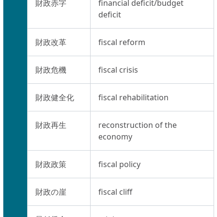
財政赤字
financial deficit/budget
deficit
財政改革
fiscal reform
財政危機
fiscal crisis
財政健全化
fiscal rehabilitation
財政再生
reconstruction of the
economy
財政政策
fiscal policy
財政の崖
fiscal cliff