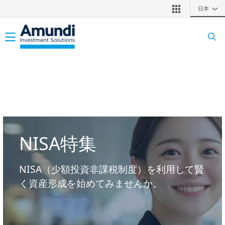
メインコンテンツに移動
日本
❯
Toggle navigation
NISA特集
NISA（少額投資非課税制度）を利用して賢
く資産形成を始めてみませんか。