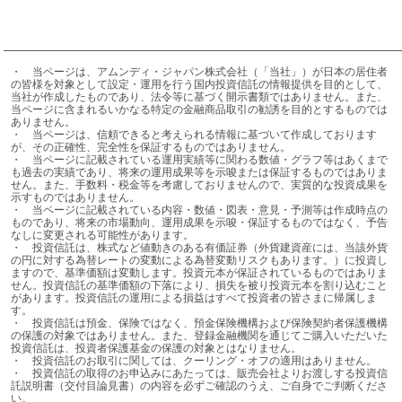
・	当ページは、アムンディ・ジャパン株式会社（「当社」）が日本の居住者
の皆様を対象として設定・運用を行う国内投資信託の情報提供を目的として、
当社が作成したものであり、法令等に基づく開示書類ではありません。また、
当ページに含まれるいかなる特定の金融商品取引の勧誘を目的とするものでは
ありません。

・	当ページは、信頼できると考えられる情報に基づいて作成しております
が、その正確性、完全性を保証するものではありません。

・	当ページに記載されている運用実績等に関わる数値・グラフ等はあくまで
も過去の実績であり、将来の運用成果等を示唆または保証するものではありま
せん。また、手数料・税金等を考慮しておりませんので、実質的な投資成果を
示すものではありません。

・	当ページに記載されている内容・数値・図表・意見・予測等は作成時点の
ものであり、将来の市場動向、運用成果を示唆・保証するものではなく、予告
なしに変更される可能性があります。

・	投資信託は、株式など値動きのある有価証券（外貨建資産には、当該外貨
の円に対する為替レートの変動による為替変動リスクもあります。）に投資し
ますので、基準価額は変動します。投資元本が保証されているものではありま
せん。投資信託の基準価額の下落により、損失を被り投資元本を割り込むこと
があります。投資信託の運用による損益はすべて投資者の皆さまに帰属しま
す。

・	投資信託は預金、保険ではなく、預金保険機構および保険契約者保護機構
の保護の対象ではありません。また、登録金融機関を通じてご購入いただいた
投資信託は、投資者保護基金の保護の対象とはなりません。

・	投資信託のお取引に関しては、クーリング・オフの適用はありません。

・	投資信託の取得のお申込みにあたっては、販売会社よりお渡しする投資信
託説明書（交付目論見書）の内容を必ずご確認のうえ、ご自身でご判断くださ
い。