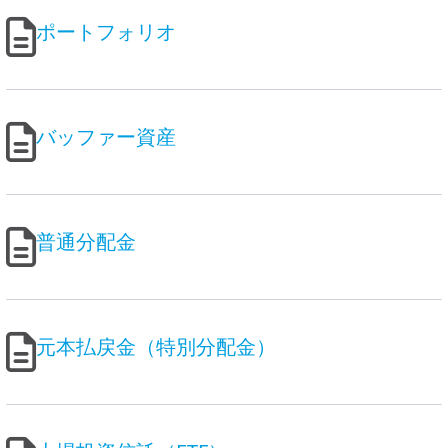
ポートフォリオ
バッファー資産
普通分配⾦
元本払戻⾦（特別分配⾦）