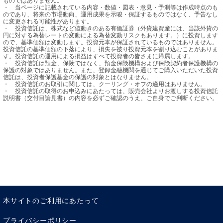
ものではありません。

・	当ページに記載されている内容・数値・図表・意見・予測等は作成時点のも
のであり、将来の市場動向、運用成果を示唆・保証するものではなく、予告なし
に変更される可能性があります。

・	投資信託は、株式など値動きのある有価証券（外貨建資産には、当該外貨の
円に対する為替レートの変動による為替変動リスクもあります。）に投資します
ので、基準価額は変動します。投資元本が保証されているものではありません。
投資信託の基準価額の下落により、損失を被り投資元本を割り込むことがありま
す。投資信託の運用による損益はすべて投資者の皆さまに帰属します。

・	投資信託は預金、保険ではなく、預金保険機構および保険契約者保護機構の
保護の対象ではありません。また、登録金融機関を通じてご購入いただいた投資
信託は、投資者保護基金の保護の対象とはなりません。

・	投資信託のお取引に関しては、クーリング・オフの適用はありません。

・	投資信託の取得のお申込みにあたっては、販売会社よりお渡しする投資信託
説明書（交付目論見書）の内容を必ずご確認のうえ、ご自身でご判断ください。
本サイトのご利用にあたって
プライバシーポリシー