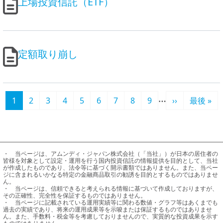
上場投資信託（ETF）
定額取り崩し
ページ送り
…
カレントページ
ページ
ページ
ページ
ページ
ページ
ページ
ページ
ページ
次ページ
最終ペー
1
2
3
4
5
6
7
8
9
››
最後 »
・	当ページは、アムンディ・ジャパン株式会社（「当社」）が日本の居住者の
皆様を対象として設定・運用を行う国内投資信託の情報提供を目的として、当社
が作成したものであり、法令等に基づく開示書類ではありません。また、当ペー
ジに含まれるいかなる特定の金融商品取引の勧誘を目的とするものではありませ
ん。

・	当ページは、信頼できると考えられる情報に基づいて作成しておりますが、
その正確性、完全性を保証するものではありません。

・	当ページに記載されている運用実績等に関わる数値・グラフ等はあくまでも
過去の実績であり、将来の運用成果等を示唆または保証するものではありませ
ん。また、手数料・税金等を考慮しておりませんので、実質的な投資成果を示す