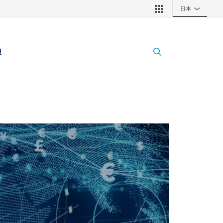
日本
❯
報