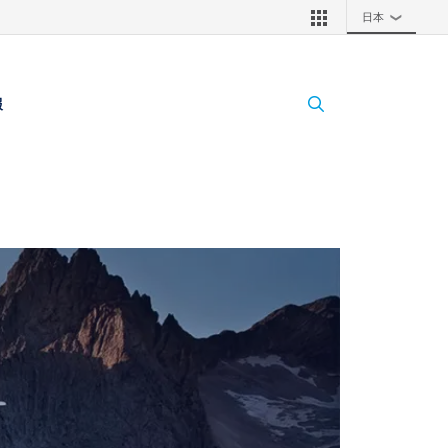
日本
❯
報