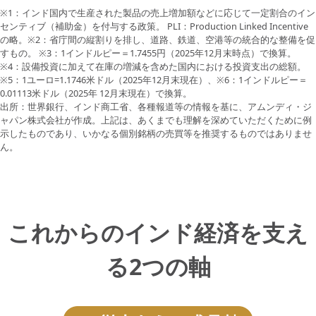
※1：インド国内で生産された製品の売上増加額などに応じて一定割合のイン
センティブ（補助金）を付与する政策。 PLI：Production Linked Incentive
の略。※2：省庁間の縦割りを排し、道路、鉄道、空港等の統合的な整備を促
すもの。 ※3：1インドルピー＝1.7455円（2025年12月末時点）で換算。
※4：設備投資に加えて在庫の増減を含めた国内における投資支出の総額。
※5：1ユーロ=1.1746米ドル（2025年12月末現在）、※6：1インドルピー＝
0.01113米ドル（2025年 12月末現在）で換算。
出所：世界銀行、インド商工省、各種報道等の情報を基に、アムンディ・ジ
ャパン株式会社が作成。上記は、あくまでも理解を深めていただくために例
示したものであり、いかなる個別銘柄の売買等を推奨するものではありませ
ん。
これからのインド経済を支え
る2つの軸