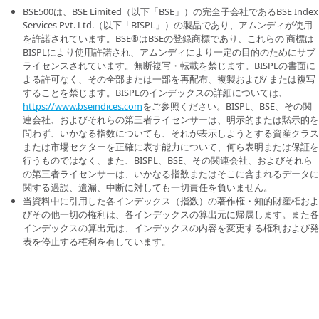
BSE500は、BSE Limited（以下「BSE」）の完全子会社であるBSE Index
Services Pvt. Ltd.（以下「BISPL」）の製品であり、アムンディが使用
を許諾されています。BSE®はBSEの登録商標であり、これらの 商標は
BISPLにより使用許諾され、アムンディにより一定の目的のためにサブ
ライセンスされています。無断複写・転載を禁じます。BISPLの書面に
よる許可なく、その全部または一部を再配布、複製および/ または複写
することを禁じます。BISPLのインデックスの詳細については、
https://www.bseindices.com
をご参照ください。BISPL、BSE、その関
連会社、およびそれらの第三者ライセンサーは、明示的または黙示的を
問わず、いかなる指数についても、それが表示しようとする資産クラス
または市場セクターを正確に表す能力について、何ら表明または保証を
行うものではなく、また、BISPL、BSE、その関連会社、およびそれら
の第三者ライセンサーは、いかなる指数またはそこに含まれるデータに
関する過誤、遺漏、中断に対しても一切責任を負いません。
当資料中に引用した各インデックス（指数）の著作権・知的財産権およ
びその他一切の権利は、各インデックスの算出元に帰属します。また各
インデックスの算出元は、インデックスの内容を変更する権利および発
表を停止する権利を有しています。