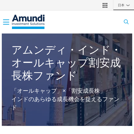
メインコンテンツに移動
日本
❯
Toggle navigation
アムンディ・インド・
オールキャップ割安成
長株ファンド
「オールキャップ」×「割安成長株」
インドのあらゆる成長機会を捉えるファン
ド