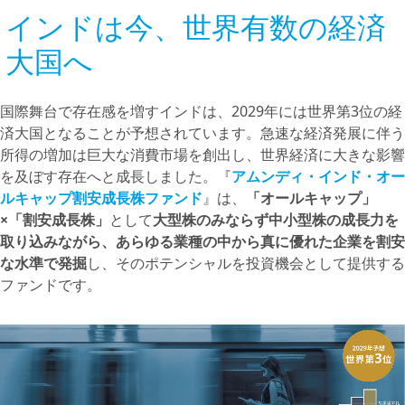
インドは今、世界有数の経済
大国へ
国際舞台で存在感を増すインドは、2029年には世界第3位の経
済大国となることが予想されています。急速な経済発展に伴う
所得の増加は巨大な消費市場を創出し、世界経済に大きな影響
を及ぼす存在へと成長しました。『
アムンディ・インド・オー
ルキャップ割安成長株ファンド
』は、
「オールキャップ」
×「割安成長株」
として
大型株のみならず中小型株の成長力を
取り込みながら、あらゆる業種の中から真に優れた企業を割安
な水準で発掘
し、そのポテンシャルを投資機会として提供する
ファンドです。