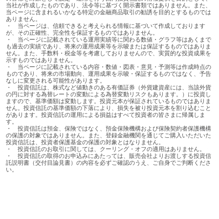
当社が作成したものであり、法令等に基づく開示書類ではありません。また、
当ページに含まれるいかなる特定の金融商品取引の勧誘を目的とするものでは
ありません。

・	当ページは、信頼できると考えられる情報に基づいて作成しております
が、その正確性、完全性を保証するものではありません。

・	当ページに記載されている運用実績等に関わる数値・グラフ等はあくまで
も過去の実績であり、将来の運用成果等を示唆または保証するものではありま
せん。また、手数料・税金等を考慮しておりませんので、実質的な投資成果を
示すものではありません。

・	当ページに記載されている内容・数値・図表・意見・予測等は作成時点の
ものであり、将来の市場動向、運用成果を示唆・保証するものではなく、予告
なしに変更される可能性があります。

・	投資信託は、株式など値動きのある有価証券（外貨建資産には、当該外貨
の円に対する為替レートの変動による為替変動リスクもあります。）に投資し
ますので、基準価額は変動します。投資元本が保証されているものではありま
せん。投資信託の基準価額の下落により、損失を被り投資元本を割り込むこと
があります。投資信託の運用による損益はすべて投資者の皆さまに帰属しま
す。

・	投資信託は預金、保険ではなく、預金保険機構および保険契約者保護機構
の保護の対象ではありません。また、登録金融機関を通じてご購入いただいた
投資信託は、投資者保護基金の保護の対象とはなりません。

・	投資信託のお取引に関しては、クーリング・オフの適用はありません。

・	投資信託の取得のお申込みにあたっては、販売会社よりお渡しする投資信
託説明書（交付目論見書）の内容を必ずご確認のうえ、ご自身でご判断くださ
い。