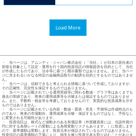
Load More
・	当ページは、アムンディ・ジャパン株式会社（「当社」）が日本の居住者の
皆様を対象として設定・運用を行う国内投資信託の情報提供を目的として、当社
が作成したものであり、法令等に基づく開示書類ではありません。また、当ペー
ジに含まれるいかなる特定の金融商品取引の勧誘を目的とするものではありませ
ん。

・	当ページは、信頼できると考えられる情報に基づいて作成しておりますが、
その正確性、完全性を保証するものではありません。

・	当ページに記載されている運用実績等に関わる数値・グラフ等はあくまでも
過去の実績であり、将来の運用成果等を示唆または保証するものではありませ
ん。また、手数料・税金等を考慮しておりませんので、実質的な投資成果を示す
ものではありません。

・	当ページに記載されている内容・数値・図表・意見・予測等は作成時点のも
のであり、将来の市場動向、運用成果を示唆・保証するものではなく、予告なし
に変更される可能性があります。

・	投資信託は、株式など値動きのある有価証券（外貨建資産には、当該外貨の
円に対する為替レートの変動による為替変動リスクもあります。）に投資します
ので、基準価額は変動します。投資元本が保証されているものではありません。
投資信託の基準価額の下落により、損失を被り投資元本を割り込むことがありま