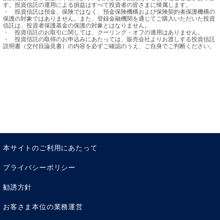
す。投資信託の運用による損益はすべて投資者の皆さまに帰属します。

・	投資信託は預金、保険ではなく、預金保険機構および保険契約者保護機構の
保護の対象ではありません。また、登録金融機関を通じてご購入いただいた投資
信託は、投資者保護基金の保護の対象とはなりません。

・	投資信託のお取引に関しては、クーリング・オフの適用はありません。

・	投資信託の取得のお申込みにあたっては、販売会社よりお渡しする投資信託
説明書（交付目論見書）の内容を必ずご確認のうえ、ご自身でご判断ください。
本サイトのご利用にあたって
プライバシーポリシー
勧誘方針
お客さま本位の業務運営