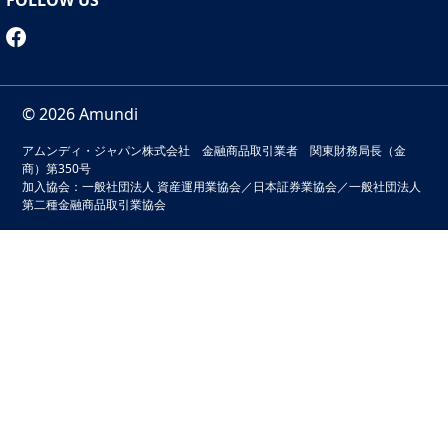
© 2026 Amundi
アムンディ・ジャパン株式会社 金融商品取引業者 関東財務局長（金
商）第350号
加入協会：一般社団法人 資産運用業協会／日本証券業協会／一般社団法人
第二種金融商品取引業協会
本サイトでは、お客様の利便性の向上およびサービスの品質
維持・向上を目的としてクッキーを利用しています。このサ
イトの閲覧を続けることでクッキーの利用に同意いただいた
ものとみなされます。クッキーの無効化をご希望の場合は
「本サイトのご利用にあたって」をご確認ください。
本サイトのご利用にあたってをみる
閉じる