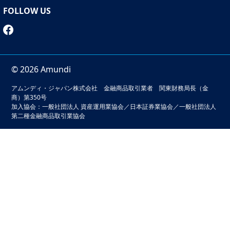
FOLLOW US
© 2026 Amundi
アムンディ・ジャパン株式会社 金融商品取引業者 関東財務局長（金
商）第350号
加入協会：一般社団法人 資産運用業協会／日本証券業協会／一般社団法人
第二種金融商品取引業協会
本サイトでは、お客様の利便性の向上およびサービスの品質
維持・向上を目的としてクッキーを利用しています。このサ
イトの閲覧を続けることでクッキーの利用に同意いただいた
ものとみなされます。クッキーの無効化をご希望の場合は
「本サイトのご利用にあたって」をご確認ください。