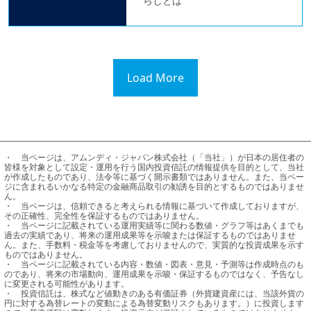
らしとは
Load More
・	当ページは、アムンディ・ジャパン株式会社（「当社」）が日本の居住者の
皆様を対象として設定・運用を行う国内投資信託の情報提供を目的として、当社
が作成したものであり、法令等に基づく開示書類ではありません。また、当ペー
ジに含まれるいかなる特定の金融商品取引の勧誘を目的とするものではありませ
ん。

・	当ページは、信頼できると考えられる情報に基づいて作成しておりますが、
その正確性、完全性を保証するものではありません。

・	当ページに記載されている運用実績等に関わる数値・グラフ等はあくまでも
過去の実績であり、将来の運用成果等を示唆または保証するものではありませ
ん。また、手数料・税金等を考慮しておりませんので、実質的な投資成果を示す
ものではありません。

・	当ページに記載されている内容・数値・図表・意見・予測等は作成時点のも
のであり、将来の市場動向、運用成果を示唆・保証するものではなく、予告なし
に変更される可能性があります。

・	投資信託は、株式など値動きのある有価証券（外貨建資産には、当該外貨の
円に対する為替レートの変動による為替変動リスクもあります。）に投資します