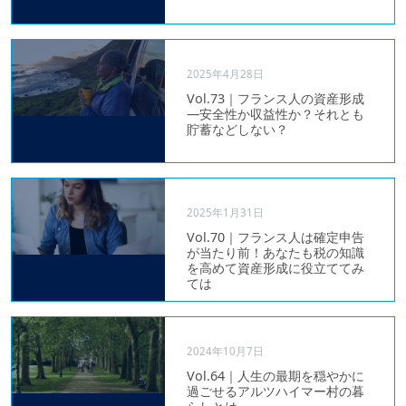
2025年4月28日
Vol.73｜フランス人の資産形成
―安全性か収益性か？それとも
貯蓄などしない？
2025年1月31日
Vol.70｜フランス人は確定申告
が当たり前！あなたも税の知識
を高めて資産形成に役立ててみ
ては
2024年10月7日
Vol.64｜人生の最期を穏やかに
過ごせるアルツハイマー村の暮