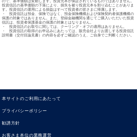
ので、基準価額は変動します。投資元本が保証されているものではありません。
投資信託の基準価額の下落により、損失を被り投資元本を割り込むことがありま
す。投資信託の運用による損益はすべて投資者の皆さまに帰属します。

・	投資信託は預金、保険ではなく、預金保険機構および保険契約者保護機構の
保護の対象ではありません。また、登録金融機関を通じてご購入いただいた投資
信託は、投資者保護基金の保護の対象とはなりません。

・	投資信託のお取引に関しては、クーリング・オフの適用はありません。

・	投資信託の取得のお申込みにあたっては、販売会社よりお渡しする投資信託
説明書（交付目論見書）の内容を必ずご確認のうえ、ご自身でご判断ください。
本サイトのご利用にあたって
プライバシーポリシー
勧誘方針
お客さま本位の業務運営