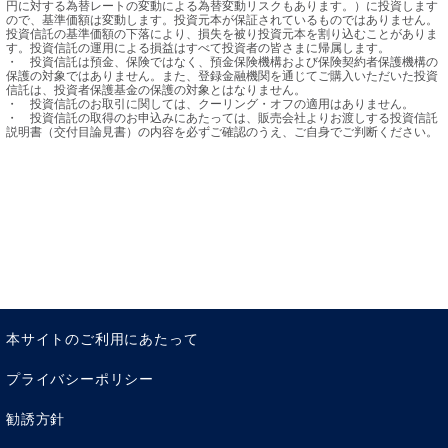
円に対する為替レートの変動による為替変動リスクもあります。）に投資します
ので、基準価額は変動します。投資元本が保証されているものではありません。
投資信託の基準価額の下落により、損失を被り投資元本を割り込むことがありま
す。投資信託の運用による損益はすべて投資者の皆さまに帰属します。

・	投資信託は預金、保険ではなく、預金保険機構および保険契約者保護機構の
保護の対象ではありません。また、登録金融機関を通じてご購入いただいた投資
信託は、投資者保護基金の保護の対象とはなりません。

・	投資信託のお取引に関しては、クーリング・オフの適用はありません。

・	投資信託の取得のお申込みにあたっては、販売会社よりお渡しする投資信託
説明書（交付目論見書）の内容を必ずご確認のうえ、ご自身でご判断ください。
本サイトのご利用にあたって
プライバシーポリシー
勧誘方針