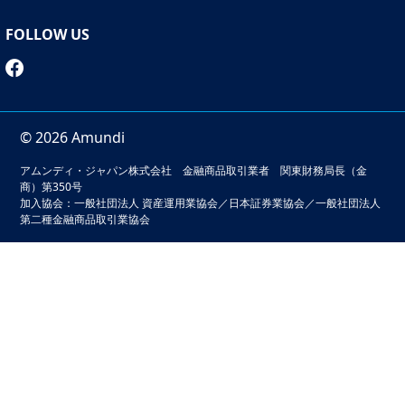
FOLLOW US
© 2026 Amundi
アムンディ・ジャパン株式会社 金融商品取引業者 関東財務局長（金
商）第350号
加入協会：一般社団法人 資産運用業協会／日本証券業協会／一般社団法人
第二種金融商品取引業協会
本サイトでは、お客様の利便性の向上およびサービスの品質
維持・向上を目的としてクッキーを利用しています。このサ
イトの閲覧を続けることでクッキーの利用に同意いただいた
ものとみなされます。クッキーの無効化をご希望の場合は
「本サイトのご利用にあたって」をご確認ください。