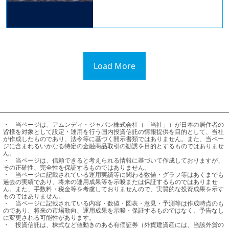
Load More
・	当ページは、アムンディ・ジャパン株式会社（「当社」）が日本の居住者の
皆様を対象として設定・運用を行う国内投資信託の情報提供を目的として、当社
が作成したものであり、法令等に基づく開示書類ではありません。また、当ペー
ジに含まれるいかなる特定の金融商品取引の勧誘を目的とするものではありませ
ん。

・	当ページは、信頼できると考えられる情報に基づいて作成しておりますが、
その正確性、完全性を保証するものではありません。

・	当ページに記載されている運用実績等に関わる数値・グラフ等はあくまでも
過去の実績であり、将来の運用成果等を示唆または保証するものではありませ
ん。また、手数料・税金等を考慮しておりませんので、実質的な投資成果を示す
ものではありません。

・	当ページに記載されている内容・数値・図表・意見・予測等は作成時点のも
のであり、将来の市場動向、運用成果を示唆・保証するものではなく、予告なし
に変更される可能性があります。

・	投資信託は、株式など値動きのある有価証券（外貨建資産には、当該外貨の