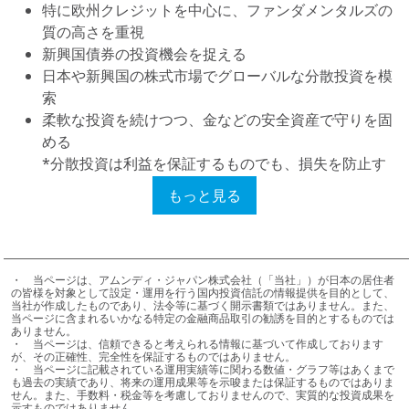
特に欧州クレジットを中心に、ファンダメンタルズの
質の高さを重視
新興国債券の投資機会を捉える
日本や新興国の株式市場でグローバルな分散投資を模
索
柔軟な投資を続けつつ、金などの安全資産で守りを固
める
*分散投資は利益を保証するものでも、損失を防止す
るものでもありません。
もっと見る
＜4949597＞
・	当ページは、アムンディ・ジャパン株式会社（「当社」）が日本の居住者
の皆様を対象として設定・運用を行う国内投資信託の情報提供を目的として、
当社が作成したものであり、法令等に基づく開示書類ではありません。また、
当ページに含まれるいかなる特定の金融商品取引の勧誘を目的とするものでは
ありません。

・	当ページは、信頼できると考えられる情報に基づいて作成しております
が、その正確性、完全性を保証するものではありません。

・	当ページに記載されている運用実績等に関わる数値・グラフ等はあくまで
も過去の実績であり、将来の運用成果等を示唆または保証するものではありま
せん。また、手数料・税金等を考慮しておりませんので、実質的な投資成果を
示すものではありません。
