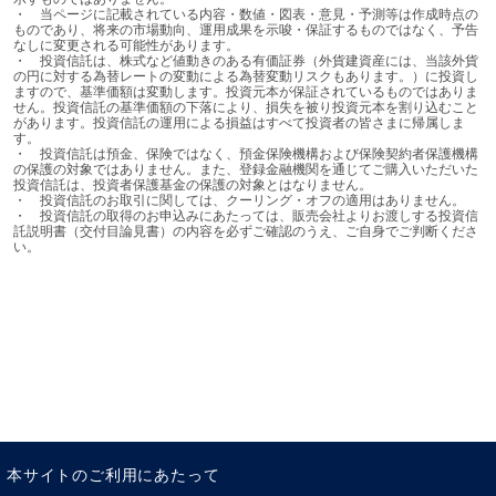
モニカ ・ディフェンド
・	当ページに記載されている内容・数値・図表・意見・予測等は作成時点の
ものであり、将来の市場動向、運用成果を示唆・保証するものではなく、予告
アムンディ・インベストメント・インスティテュート・ヘッド
なしに変更される可能性があります。

・	投資信託は、株式など値動きのある有価証券（外貨建資産には、当該外貨
の円に対する為替レートの変動による為替変動リスクもあります。）に投資し
ますので、基準価額は変動します。投資元本が保証されているものではありま
せん。投資信託の基準価額の下落により、損失を被り投資元本を割り込むこと
があります。投資信託の運用による損益はすべて投資者の皆さまに帰属しま
す。

・	投資信託は預金、保険ではなく、預金保険機構および保険契約者保護機構
の保護の対象ではありません。また、登録金融機関を通じてご購入いただいた
投資信託は、投資者保護基金の保護の対象とはなりません。

・	投資信託のお取引に関しては、クーリング・オフの適用はありません。

・	投資信託の取得のお申込みにあたっては、販売会社よりお渡しする投資信
託説明書（交付目論見書）の内容を必ずご確認のうえ、ご自身でご判断くださ
い。
本サイトのご利用にあたって