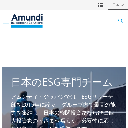
メインコンテンツに移動
日本
❯
Toggle navigation
日本のESG専門チーム
アムンディ・ジャパンでは、ESGリサーチ
部を2015年に設立、グループ内で最高の能
力を集結し、日本の機関投資家ならびに個
人投資家の皆さまへ幅広く、必要性に応じ