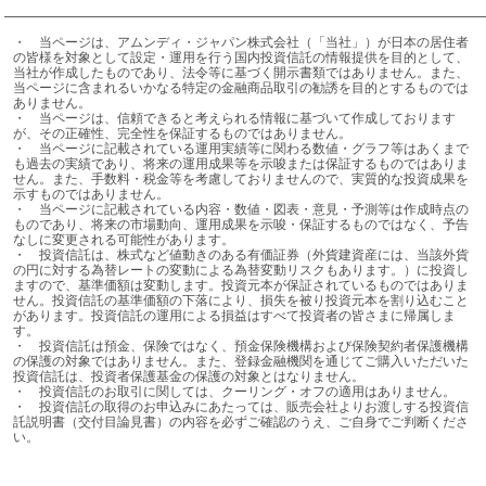
・	当ページは、アムンディ・ジャパン株式会社（「当社」）が日本の居住者
の皆様を対象として設定・運用を行う国内投資信託の情報提供を目的として、
当社が作成したものであり、法令等に基づく開示書類ではありません。また、
当ページに含まれるいかなる特定の金融商品取引の勧誘を目的とするものでは
ありません。

・	当ページは、信頼できると考えられる情報に基づいて作成しております
が、その正確性、完全性を保証するものではありません。

・	当ページに記載されている運用実績等に関わる数値・グラフ等はあくまで
も過去の実績であり、将来の運用成果等を示唆または保証するものではありま
せん。また、手数料・税金等を考慮しておりませんので、実質的な投資成果を
示すものではありません。

・	当ページに記載されている内容・数値・図表・意見・予測等は作成時点の
ものであり、将来の市場動向、運用成果を示唆・保証するものではなく、予告
なしに変更される可能性があります。

・	投資信託は、株式など値動きのある有価証券（外貨建資産には、当該外貨
の円に対する為替レートの変動による為替変動リスクもあります。）に投資し
ますので、基準価額は変動します。投資元本が保証されているものではありま
せん。投資信託の基準価額の下落により、損失を被り投資元本を割り込むこと
があります。投資信託の運用による損益はすべて投資者の皆さまに帰属しま
す。

・	投資信託は預金、保険ではなく、預金保険機構および保険契約者保護機構
の保護の対象ではありません。また、登録金融機関を通じてご購入いただいた
投資信託は、投資者保護基金の保護の対象とはなりません。

・	投資信託のお取引に関しては、クーリング・オフの適用はありません。

・	投資信託の取得のお申込みにあたっては、販売会社よりお渡しする投資信
託説明書（交付目論見書）の内容を必ずご確認のうえ、ご自身でご判断くださ
い。