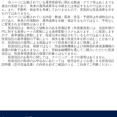
・	当ページに記載されている運用実績等に関わる数値・グラフ等はあくまでも
過去の実績であり、将来の運用成果等を示唆または保証するものではありませ
ん。また、手数料・税金等を考慮しておりませんので、実質的な投資成果を示す
ものではありません。

・	当ページに記載されている内容・数値・図表・意見・予測等は作成時点のも
のであり、将来の市場動向、運用成果を示唆・保証するものではなく、予告なし
に変更される可能性があります。

・	投資信託は、株式など値動きのある有価証券（外貨建資産には、当該外貨の
円に対する為替レートの変動による為替変動リスクもあります。）に投資します
ので、基準価額は変動します。投資元本が保証されているものではありません。
投資信託の基準価額の下落により、損失を被り投資元本を割り込むことがありま
す。投資信託の運用による損益はすべて投資者の皆さまに帰属します。

・	投資信託は預金、保険ではなく、預金保険機構および保険契約者保護機構の
保護の対象ではありません。また、登録金融機関を通じてご購入いただいた投資
信託は、投資者保護基金の保護の対象とはなりません。

・	投資信託のお取引に関しては、クーリング・オフの適用はありません。

・	投資信託の取得のお申込みにあたっては、販売会社よりお渡しする投資信託
説明書（交付目論見書）の内容を必ずご確認のうえ、ご自身でご判断ください。