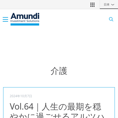
メインコンテンツに移動
日本
❯
Toggle navigation
介護
2024年10月7日
Vol.64｜人生の最期を穏
やかに過ごせるアルツハ