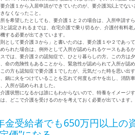
は要介護１から入居申請ができていたのが、要介護3以上でない
できなくなったこと。
入所を希望したとしても、要介護１と２の場合は、入所申請す
護3と認定されるまでは、在宅介護で乗り切るか、介護付有料老
待機する必要が出てきています。
原則として要介護３から」と書いたのは、要介護１や２であっ
認められた場合は、例外として入所が認められるケースもある
ースでは、要介護２の認知症で、ひとり暮らしの方。この方は
く、命の危険性もあることから、緊急性が認められて入所が認
。この方も認知症で要介護１でしたが、元気だった時を思い出
て、鍋に火をつけていることを忘れて何度もボヤを出し、消防
ら、入所が認められました。
な介護状態になるかは誰にもわからないので、特養をイメージ
２は、どこで介護を受けるのかを考えておく必要が出ています
年金受給者でも650万円以上の
“定価”になる