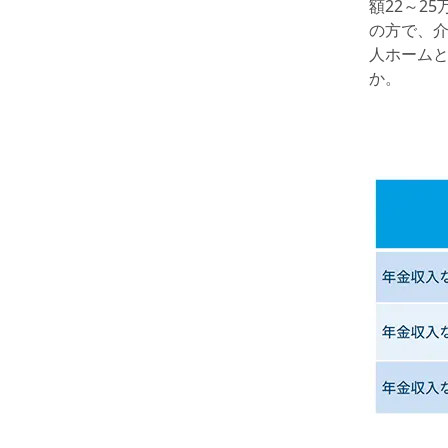
額22～2
の方で、
人ホーム
か。