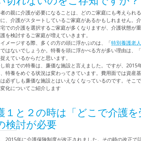
い切れないのをご存知ですか？
偶者の親に介護が必要になることは、どのご家庭にも考えられ
でに、介護がスタートしているご家庭があるかもしれません。
在宅での介護を選択するご家庭が多くなりますが、介護状態が
介護を検討するご家庭が増えていきます。
をイメージする際、多くの方の頭に浮かぶのは、「
特別養護老
」ではないでしょうか。特養を頭に浮かべる方が多い理由は、
と捉えているからだと思います。
し前までの特養は、廉価な施設と言えました。ですが、2015
て、特養をめぐる状況は変わってきています。費用面では資産
養は必ずしも廉価な施設とはいえなくなっているのです。そこ
の変化についてご紹介します
護１と２の時は「どこで介護を
の検討が必要
、2015年に介護保険制度が改正されました。その時の改正で