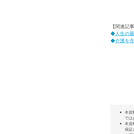
【関連記
◆
人生の
◆
介護を
本資
では
本資
保証