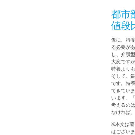
都市
値段
仮に、特養
る必要が
し、介護
大変です
特養より
そして、
です。特養
てきていま
います。
考えるの
なければ
※本文は
はござい