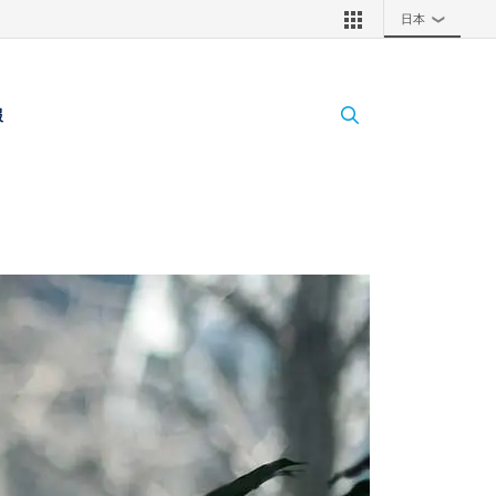
日本
❯
報