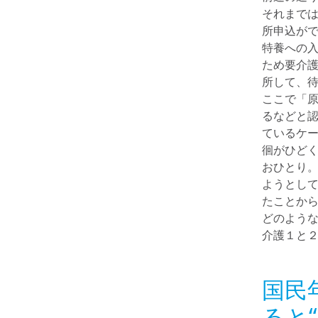
それまで
所申込が
特養への
ため要介
所して、
ここで「
るなどと
ているケ
徊がひど
おひとり
ようとし
たことか
どのよう
介護１と
国民
ると