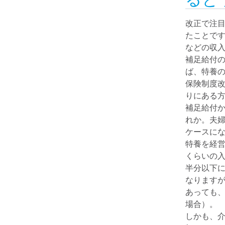
改正で注
たことで
などの収
補足給付
ば、特養の
保険制度
りにある
補足給付か
れか。夫婦
ケースに
特養を経営
くらいの
半分以下
なります
あっても、
場合）。
しかも、介