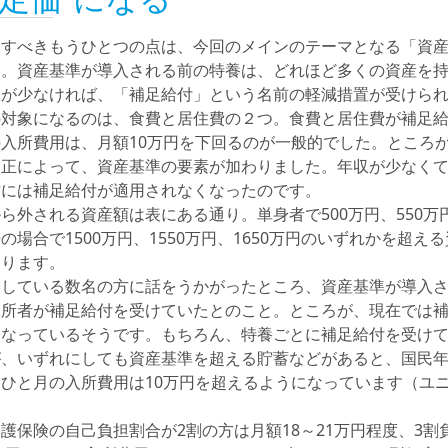
目すべきもうひとつの点は、今回のメインのテーマとなる「資
す。資産基準が導入される前の特養は、どれほど多くの資産を
入が少なければ、「補足給付」という名前の軽減措置が受けら
の対象になるのは、食費と居住費の２つ。食費と居住費が補足
入所費用は、月額10万円を下回るのが一般的でした。ところが、
改正によって、資産基準の要素が加わりました。年収が少なく
方には補足給付が適用されなくなったのです。
ら外される資産額は表にある通り。単身者で500万円、550万円
の場合で1500万円、1550万円、1650万円のいずれかを超え
なります。
している数名の方に話をうかがったところ、資産基準が導入さ
入所者が補足給付を受けていたとのこと。ところが、現在では
になっているそうです。もちろん、特養ごとに補足給付を受け
が、いずれにしても資産基準を超える貯蓄などがあると、国民
ひと月の入所費用は10万円を超えるようになっています（ユ
護保険の自己負担割合が2割の方は月額18～21万円程度、3割