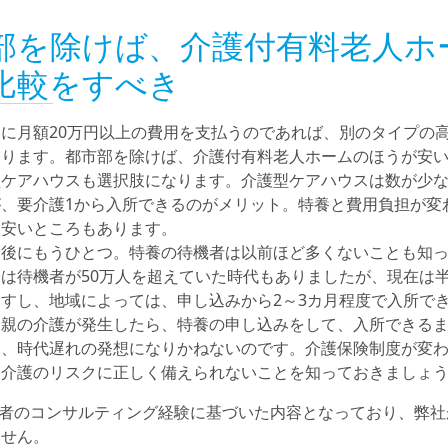
部を除けば、介護付有料老人ホ
比較をすべき
に月額20万円以上の費用を支払うのであれば、別のタイプの
あります。都市部を除けば、介護付有料老人ホームのほうが安
型ケアハウスも選択肢になります。介護型ケアハウスは数が少
が、要介護1から入所できるのがメリット。特養と費用負担が変
も安いところもあります。
最後にもうひとつ。特養の待機者は以前ほど多くないことも知
は待機者が50万人を超えていた時代もありましたが、現在は
すし、地域によっては、申し込みから2～3カ月程度で入所で
「親の介護が発生したら、特養の申し込みをして、入所できる
は、時代遅れの発想になりかねないのです。介護保険制度が変
、介護のリスクに正しく備えられないことを知っておきましょ
著者のコンサルティング経験に基づいた内容となっており、弊社
ません。