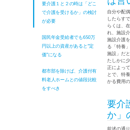
は言
要介護１と２の時は「どこ
自分や配
で介護を受けるか」の検討
したらす
が必要
らくは、
れ、施設
国民年金受給者でも650万
施設介護
円以上の資産があると“定
る「特養
施設」だ
価”になる
たしかに少
正によっ
都市部を除けば、介護付有
とで、特
料老人ホームとの値段比較
かる費用
をすべき
要介
か」
前述の通り