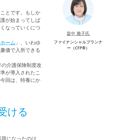
ることです。もしか
介護が始まってしば
重くなっていくにつ
畠中 雅子氏
人ホーム
」、いわゆ
ファイナンシャルプランナ
ー（CFP®）
「廉価で入所できる
年の介護保険制度改
基準が導入されたこ
で今回は、特養にか
受ける
話題になったのは、