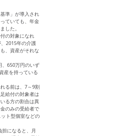
産基準」が導入され
持っていても、年金
れました。
給付の対象になれ
2015年の介護
ても、資産がそれな
、650万円のいず
る資産を持っている
れる前は、7～9割
補足給付の対象者は
ている方の割合は異
年金のみの受給者で
ニット型個室などの
負担になると、月