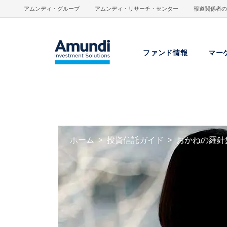
メインコンテンツに移動
アムンディ・グループ
アムンディ・リサーチ・センター
報道関係者の
ファンド情報
マー
ホーム
投資信託ガイド
おかねの羅針