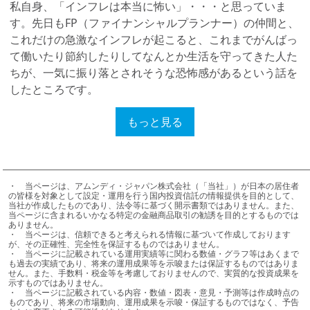
私自身、「インフレは本当に怖い」・・・と思っていま
す。先日もFP（ファイナンシャルプランナー）の仲間と、
これだけの急激なインフレが起こると、これまでがんばっ
て働いたり節約したりしてなんとか生活を守ってきた人た
ちが、一気に振り落とされそうな恐怖感があるという話を
したところです。
物価の上昇は、買い物するたびに日常的な痛みを感じさせ
もっと見る
ますが、もっと恐ろしいのは、知らず知らずのうちに起き
る「資産の目減り」です。
図１は、現在の100万円が、インフレにより、将来どの程
度の価値になるかを示したものです。
・	当ページは、アムンディ・ジャパン株式会社（「当社」）が日本の居住者
の皆様を対象として設定・運用を行う国内投資信託の情報提供を目的として、
インフレ率１％（青い線）では30年後に約74万円、インフ
当社が作成したものであり、法令等に基づく開示書類ではありません。また、
当ページに含まれるいかなる特定の金融商品取引の勧誘を目的とするものでは
レ率２％（ピンクの線）では約55万円、インフレ率3％
ありません。

（黄色い線）では、なんと約4割に目減りしてしまうので
・	当ページは、信頼できると考えられる情報に基づいて作成しております
が、その正確性、完全性を保証するものではありません。

す。
・	当ページに記載されている運用実績等に関わる数値・グラフ等はあくまで
も過去の実績であり、将来の運用成果等を示唆または保証するものではありま
せん。また、手数料・税金等を考慮しておりませんので、実質的な投資成果を
示すものではありません。

・	当ページに記載されている内容・数値・図表・意見・予測等は作成時点の
ものであり、将来の市場動向、運用成果を示唆・保証するものではなく、予告