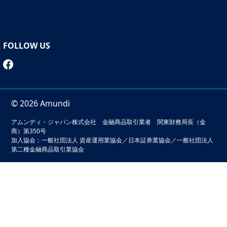
そこで、これまで現金や預金で持っていた資産の一部を、
不動産や金、あるいは株式に移すことが必要となります。
しかし、これらの資産は、運用経験のない人にはハードル
FOLLOW US
が高いのも事実です。すでに価格が上がっていますから、
まとまった資金が必要になりますし、リスクのある商品な
ので、運用に関する知識も求められます。
そこで、初心者におススメなのは、投資信託（ファンド）
© 2026 Amundi
を通じた運用です。
投資信託とは、多くの人から資金を集め、個々人に代わっ
アムンディ・ジャパン株式会社 金融商品取引業者 関東財務局長（金
て運用のプロが投資してくれる仕組み。少額の資金で、株
商）第350号
や債券のほか、不動産や金などをはじめとする商品にも分
加入協会：一般社団法人 資産運用業協会／日本証券業協会／一般社団法人
第二種金融商品取引業協会
散投資できます。最低購入額は、以前は数千円ないしは1
万円くらいでしたが、今では100円からとか、買い物して
得たポイントでも購入できたりします（あまりに少額です
本サイトでは、お客様の利便性の向上およびサービスの品質
と、物価上昇に対抗するほどは増えませんが、試しにやっ
維持・向上を目的としてクッキーを利用しています。このサ
てみるには始めやすいですね）。
イトの閲覧を続けることでクッキーの利用に同意いただいた
2024年から
NISA（少額投資非課税制度）
の投資枠が大幅
ものとみなされます。クッキーの無効化をご希望の場合は
に拡大され、使い勝手がよくなります。老後資金の準備に