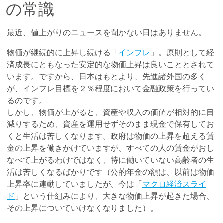
の常識
最近、値上がりのニュースを聞かない日はありません。
物価が継続的に上昇し続ける「
インフレ
」。原則として経
済成長にともなった安定的な物価上昇は良いこととされて
います。ですから、日本はもとより、先進諸外国の多く
が、インフレ目標を２％程度において金融政策を行ってい
るのです。
しかし、物価が上がると、資産や収入の価値が相対的に目
減りするため、資産を運用せずそのまま現金で保有してお
くと生活は苦しくなります。政府は物価の上昇を超える賃
金の上昇を働きかけていますが、すべての人の賃金がおし
なべて上がるわけではなく、特に働いていない高齢者の生
活は苦しくなるばかりです（公的年金の額は、以前は物価
上昇率に連動していましたが、今は「
マクロ経済スライ
ド
」という仕組みにより、大きな物価上昇が起きた場合、
その上昇についていけなくなりました）。