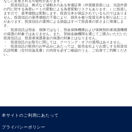
なしに変更される可能性があります。

・	投資信託は、株式など値動きのある有価証券（外貨建資産には、当該外貨
の円に対する為替レートの変動による為替変動リスクもあります。）に投資し
ますので、基準価額は変動します。投資元本が保証されているものではありま
せん。投資信託の基準価額の下落により、損失を被り投資元本を割り込むこと
があります。投資信託の運用による損益はすべて投資者の皆さまに帰属しま
す。

・	投資信託は預金、保険ではなく、預金保険機構および保険契約者保護機構
の保護の対象ではありません。また、登録金融機関を通じてご購入いただいた
投資信託は、投資者保護基金の保護の対象とはなりません。

・	投資信託のお取引に関しては、クーリング・オフの適用はありません。

・	投資信託の取得のお申込みにあたっては、販売会社よりお渡しする投資信
数年前、「老後2000万円問題」が世間をにぎわしました
託説明書（交付目論見書）の内容を必ずご確認のうえ、ご自身でご判断くださ
が、仮に2％のインフレがこの先もずっと続いたら、2000
い。
万円を目指して貯蓄しても、30年後には1000万円ほどの
価値しかなくなるという哀しい現実が待っていることにな
ります。これでは到底、安心した老後は送れません。
では、どのようにすれば、私たちの生活を、人生を守れる
のでしょうか。
それには、物価上昇を凌ぐほど稼げるようになるか、イン
フレに強い資産を持つことが必要です。
本サイトのご利用にあたって
繰り返しになりますが、インフレは物の値段が上がり、相
対的にお金の価値が下がること。
プライバシーポリシー