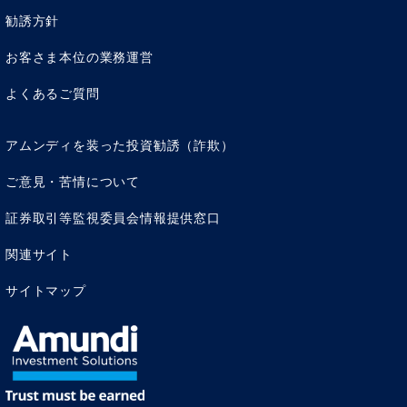
勧誘方針
お客さま本位の業務運営
よくあるご質問
アムンディを装った投資勧誘（詐欺）
ご意見・苦情について
つまり、現金や預貯金だけでなく、株式や不動産、金など
証券取引等監視委員会情報提供窓口
を持つことが有効です。
現金は金利もつかないので、インフレ時にタンス預金が
関連サイト
NGなのは言うまでもありません（それどころか、詐欺や
サイトマップ
盗難・強盗のリスクが高まるだけです）。
一方、預貯金には金利がつきます。本来であれば、インフ
レ下では金利は上昇します。しかし、現在の日本では、異
次元の
金融緩和
政策によるマイナス金利が続いており、今
後政策が変わっても、物価の上昇分を賄えるほど高い水準
には至らないでしょう。