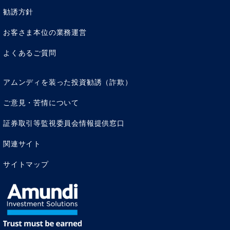
勧誘方針
資産形成の各種タイプ
お客さま本位の業務運営
よくあるご質問
アムンディを装った投資勧誘（詐欺）
ご意見・苦情について
証券取引等監視委員会情報提供窓口
目的のリスクと手段のリス
関連サイト
ク
サイトマップ
ところで、「資産形成」と「資産運用」の違いがわかる
と、もう一つ見えてくるのが「リスク」の意味です。「リ
スクとは何ですか？」と聞かれた時にどう答えるでしょう
か。一般には、「収益率のばらつきで表すもの」、「標準
偏差を使って数値化できる」といった回答が正解ですが、