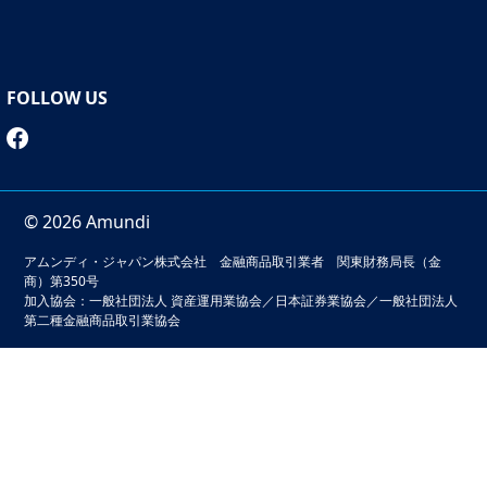
「資産形成」という目的を説明するときに、「リスクはバ
ラつきの大きさ」で意味が通じるでしょうか。
先ほどの例で、30歳からの35年間で、毎月5万円の預金積
FOLLOW US
立をした場合に、65歳で3000万円をつくるという「資産
形成」の計画は、金利が0％なら、達成できない可能性は
100％です。銀行預金という「手段」の持つリスクはほぼ
0％ですが、3000万円を創るという「目的」のリスクは
100％ということです。
© 2026 Amundi
逆に年率3％の収益率を想定した投資信託では、「手段」
アムンディ・ジャパン株式会社 金融商品取引業者 関東財務局長（金
商）第350号
のリスクは5％くらいあるかもしれません(もっと大きいか
加入協会：一般社団法人 資産運用業協会／日本証券業協会／一般社団法人
も)。でも目標を達成できる可能性はある程度見込めま
第二種金融商品取引業協会
す。例えば70％の可能性で残高が3000万円に届くと推計
できれば、この資産形成という目的のリスクは30％です。
本サイトでは、お客様の利便性の向上およびサービスの品質
「手段」のリスクは期待収益率のばらつきで説明できます
維持・向上を目的としてクッキーを利用しています。このサ
が、「目的」のリスクは未達成確率で示すことになりま
イトの閲覧を続けることでクッキーの利用に同意いただいた
す。リスクという言葉を「投資で損が出る可能性」と考え
ものとみなされます。クッキーの無効化をご希望の場合は
て質問をされる個人投資家の方も多くいらっしゃいます。