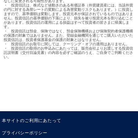
なしに変更される可能性があります。

そして、それを達成するのに使われるのが銀行預金であっ
・	投資信託は、株式など値動きのある有価証券（外貨建資産には、当該外貨
たり、株式であったり、投資信託であったりという金融手
の円に対する為替レートの変動による為替変動リスクもあります。）に投資し
ますので、基準価額は変動します。投資元本が保証されているものではありま
段なのです。「資産運用」は「資産形成」を達成する一つ
せん。投資信託の基準価額の下落により、損失を被り投資元本を割り込むこと
があります。投資信託の運用による損益はすべて投資者の皆さまに帰属しま
の手段だと考えると分かり易いでしょう。
す。

・	投資信託は預金、保険ではなく、預金保険機構および保険契約者保護機構
の保護の対象ではありません。また、登録金融機関を通じてご購入いただいた
「資産運用」が有効な「資
投資信託は、投資者保護基金の保護の対象とはなりません。

・	投資信託のお取引に関しては、クーリング・オフの適用はありません。

・	投資信託の取得のお申込みにあたっては、販売会社よりお渡しする投資信
産形成」とは
託説明書（交付目論見書）の内容を必ずご確認のうえ、ご自身でご判断くださ
い。
ちなみに「資産形成」には、教育資金、住宅資金、万一の
備えの資金、退職後の生活資金など、いろいろなタイプが
あります。なかでも、準備できる期間が長いものとか、資
金を引き出すタイミングが読みやすい資産形成には、有価
証券という手段が使い易いものといえます。「時間を味方
につける」とよく聞きますが、ある程度の期間が読めるこ
とが「資産運用」の有効性を高めるからです。もちろん、
本サイトのご利用にあたって
「資産運用」ではより大きな資金を創り上げられる可能性
が高くなりますから、目標金額が大きい「資産形成」の場
プライバシーポリシー
合にも、「資産運用」を使うことが多くなります。