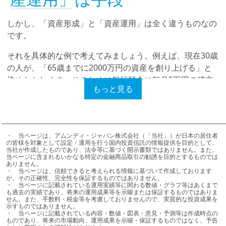
しかし、「資産形成」と「資産運用」は全く違うものなの
です。
それを具体的な例で考えてみましょう。例えば、現在30歳
の人が、「65歳までに2000万円の資産を創り上げる」と
決めたとします。そのために銀行預金に毎月5万円の積立
もっと見る
貯蓄をすれば、金利0％でも65歳に2100万円が積み上げら
れる計算です。もし、「3000万円の資産を創り上げる」と
計画した場合には、この方法では残念ながら達成できませ
ん。
・	当ページは、アムンディ・ジャパン株式会社（「当社」）が日本の居住者
の皆様を対象として設定・運用を行う国内投資信託の情報提供を目的として、
しかし、年率3％で運用できる投資信託を使えば、毎月5万
当社が作成したものであり、法令等に基づく開示書類ではありません。また、
当ページに含まれるいかなる特定の金融商品取引の勧誘を目的とするものでは
円の積立投資を続けると、65歳時点で積み上がる資産は
ありません。

・	当ページは、信頼できると考えられる情報に基づいて作成しております
3708万円弱になる計算で、「６５歳で3000万円」という
が、その正確性、完全性を保証するものではありません。

計画は達成できることになります。
・	当ページに記載されている運用実績等に関わる数値・グラフ等はあくまで
も過去の実績であり、将来の運用成果等を示唆または保証するものではありま
せん。また、手数料・税金等を考慮しておりませんので、実質的な投資成果を
ここで分かるのは、65歳までに3000万円の資産を創ると
示すものではありません。

・	当ページに記載されている内容・数値・図表・意見・予測等は作成時点の
いった計画は、「資産形成」という目的を指しています。
ものであり、将来の市場動向、運用成果を示唆・保証するものではなく、予告