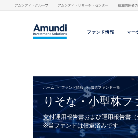
メインコンテンツに移動
アムンディ・グループ
アムンディ・リサーチ・センター
報道関係者の
ファンド情報
マー
ホーム
ファンド情報
償還ファンド一覧
りそな・小型株フ
交付運用報告書および運用報告書（
※当ファンドは償還済みです。