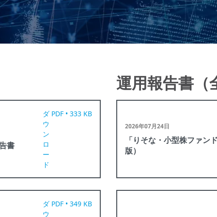
運用報告書（
ダ
PDF • 333 KB
ウ
2026年07月24日
ン
「りそな・小型株ファン
ロ
告書
版）
ー
ド
ダ
PDF • 349 KB
ウ