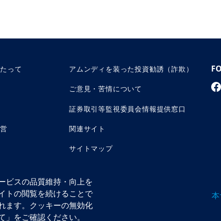
F
あたって
アムンディを装った投資勧誘（詐欺）
ご意見・苦情について
証券取引等監視委員会情報提供窓口
運営
関連サイト
サイトマップ
ービスの品質維持・向上を
イトの閲覧を続けることで
本
れます。クッキーの無効化
ン株式会社 金融商品取引業者 関東財務局長（金商）第350号
法人 資産運用業協会／日本証券業協会／一般社団法人 第二種金融商品取引業協会
て」をご確認ください。