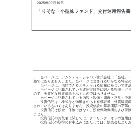
2025年09月10日
「りそな・小型株ファンド」交付運用報告書
・	当ページは、アムンディ・ジャパン株式会社（「当社」）が日本の居住者の皆様を対象として設定・運用を行う国内投資信託の情報提供を目的として、当社が作成したものであり、法令等に基づく開示書
類ではありません。また、当ページに含まれるいかなる特定の
・	当ページは、信頼できると考えられる情報に基づいて作成しておりますが、その正確性、完全性を保証するものではありません。

・	当ページに記載されている運用実績等に関わる数値・グラフ等はあくまでも過去の実績であり、将来の運用成果等を示唆または保証するものではありません。また、手数料・税金等を考慮しておりません
ので、実質的な投資成果を示すものではありません。

・	当ページに記載されている内容・数値・図表・意見・予測等は作成時点のものであり、将来の市場動向、運用成果を示唆・保証するものではなく、予告なしに変更される可能性があります。

・	投資信託は、株式など値動きのある有価証券（外貨建資産には、当該外貨の円に対する為替レートの変動による為替変動リスクもあります。）に投資しますので、基準価額は変動します。投資元本が保証
されているものではありません。投資信託の基準価額の下落に
・	投資信託は預金、保険ではなく、預金保険機構および保険契約者保護機構の保護の対象ではありません。また、登録金融機関を通じてご購入いただいた投資信託は、投資者保護基金の保護の対象とはなり
ません。

・	投資信託のお取引に関しては、クーリング・オフの適用はありません。

・	投資信託の取得のお申込みにあたっては、販売会社よ