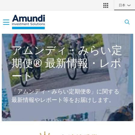
メインコンテンツに移動
日本
❯
Toggle navigation
アムンディ・みらい定
期便® 最新情報・レポ
ート
「アムンディ・みらい定期便®」に関する
最新情報やレポート等をお届けします。