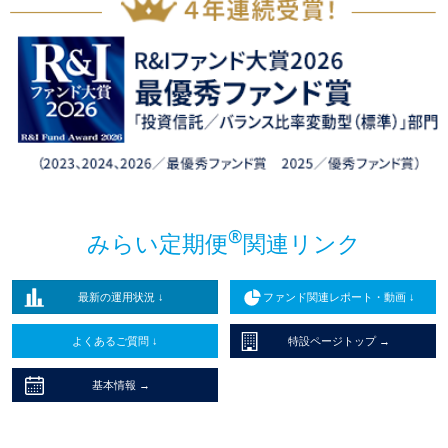
®
みらい定期便
関連リンク
最新の運用状況 ↓
ファンド関連レポート・動画 ↓
よくあるご質問 ↓
特設ページトップ →
基本情報 →