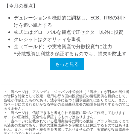
【今月の要点】
デュレーションを機動的に調整し、ECB、FRBの利下
げを追い風とする
株式にはグローバルな観点でITセクター以外に投資
クレジットはクオリティを重視
金（ゴールド）や実物資産で分散投資*に注力
*分散投資は利益を保証するものでも、損失を防止す
るものでもありません。
もっと見る
＜5042414＞
・	当ページは、アムンディ・ジャパン株式会社（「当社」）が日本の居住者
の皆様を対象として設定・運用を行う国内投資信託の情報提供を目的として、
当社が作成したものであり、法令等に基づく開示書類ではありません。また、
当ページに含まれるいかなる特定の金融商品取引の勧誘を目的とするものでは
ありません。

・	当ページは、信頼できると考えられる情報に基づいて作成しております
が、その正確性、完全性を保証するものではありません。

・	当ページに記載されている運用実績等に関わる数値・グラフ等はあくまで
も過去の実績であり、将来の運用成果等を示唆または保証するものではありま
せん。また、手数料・税金等を考慮しておりませんので、実質的な投資成果を
示すものではありません。
