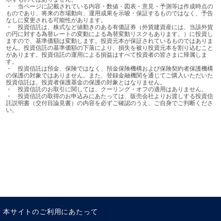
モニカ ・ディフェンド
・	当ページに記載されている内容・数値・図表・意見・予測等は作成時点の
ものであり、将来の市場動向、運用成果を示唆・保証するものではなく、予告
アムンディ・インベストメント・インスティテュート・ヘッド
なしに変更される可能性があります。

・	投資信託は、株式など値動きのある有価証券（外貨建資産には、当該外貨
の円に対する為替レートの変動による為替変動リスクもあります。）に投資し
ますので、基準価額は変動します。投資元本が保証されているものではありま
せん。投資信託の基準価額の下落により、損失を被り投資元本を割り込むこと
があります。投資信託の運用による損益はすべて投資者の皆さまに帰属しま
す。

・	投資信託は預金、保険ではなく、預金保険機構および保険契約者保護機構
の保護の対象ではありません。また、登録金融機関を通じてご購入いただいた
投資信託は、投資者保護基金の保護の対象とはなりません。

・	投資信託のお取引に関しては、クーリング・オフの適用はありません。

・	投資信託の取得のお申込みにあたっては、販売会社よりお渡しする投資信
託説明書（交付目論見書）の内容を必ずご確認のうえ、ご自身でご判断くださ
い。
本サイトのご利用にあたって