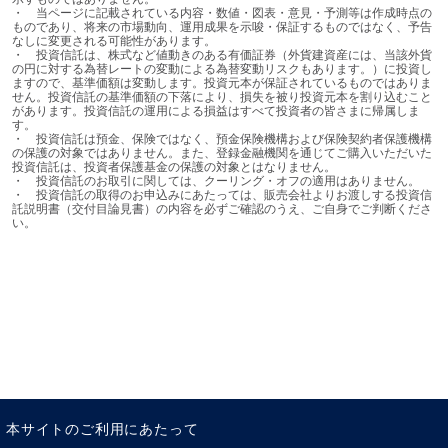
モニカ ・ディフェンド
・	当ページに記載されている内容・数値・図表・意見・予測等は作成時点の
ものであり、将来の市場動向、運用成果を示唆・保証するものではなく、予告
アムンディ・インベストメント・インスティテュート・ヘッド
なしに変更される可能性があります。

・	投資信託は、株式など値動きのある有価証券（外貨建資産には、当該外貨
の円に対する為替レートの変動による為替変動リスクもあります。）に投資し
ますので、基準価額は変動します。投資元本が保証されているものではありま
せん。投資信託の基準価額の下落により、損失を被り投資元本を割り込むこと
があります。投資信託の運用による損益はすべて投資者の皆さまに帰属しま
す。

・	投資信託は預金、保険ではなく、預金保険機構および保険契約者保護機構
の保護の対象ではありません。また、登録金融機関を通じてご購入いただいた
投資信託は、投資者保護基金の保護の対象とはなりません。

・	投資信託のお取引に関しては、クーリング・オフの適用はありません。

・	投資信託の取得のお申込みにあたっては、販売会社よりお渡しする投資信
託説明書（交付目論見書）の内容を必ずご確認のうえ、ご自身でご判断くださ
い。
本サイトのご利用にあたって