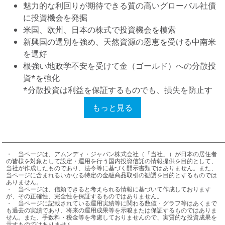
魅力的な利回りが期待できる質の高いグローバル社債
に投資機会を発掘
米国、欧州、日本の株式で投資機会を模索
新興国の選別を強め、天然資源の恩恵を受ける中南米
を選好
根強い地政学不安を受けて金（ゴールド）への分散投
資*を強化
*分散投資は利益を保証するものでも、損失を防止す
るものでもありません。
もっと見る
＜5436805＞
・	当ページは、アムンディ・ジャパン株式会社（「当社」）が日本の居住者
の皆様を対象として設定・運用を行う国内投資信託の情報提供を目的として、
当社が作成したものであり、法令等に基づく開示書類ではありません。また、
当ページに含まれるいかなる特定の金融商品取引の勧誘を目的とするものでは
ありません。

・	当ページは、信頼できると考えられる情報に基づいて作成しております
が、その正確性、完全性を保証するものではありません。

・	当ページに記載されている運用実績等に関わる数値・グラフ等はあくまで
も過去の実績であり、将来の運用成果等を示唆または保証するものではありま
せん。また、手数料・税金等を考慮しておりませんので、実質的な投資成果を
示すものではありません。
