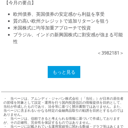
【今月の要点】
欧州債券、英国債券の安定感から利益を享受
質の高い欧州クレジットで追加リターンを狙う
米国株式に均等加重アプローチで投資
ブラジル、インドの新興国株式に割安感が強まる可能
性
＜3982181＞
もっと見る
・	当ページは、アムンディ・ジャパン株式会社（「当社」）が日本の居住者
の皆様を対象として設定・運用を行う国内投資信託の情報提供を目的として、
当社が作成したものであり、法令等に基づく開示書類ではありません。また、
当ページに含まれるいかなる特定の金融商品取引の勧誘を目的とするものでは
モニカ ・ディフェンド
ありません。

・	当ページは、信頼できると考えられる情報に基づいて作成しております
アムンディ・インベストメント・インスティテュート・ヘッド
が、その正確性、完全性を保証するものではありません。

・	当ページに記載されている運用実績等に関わる数値・グラフ等はあくまで