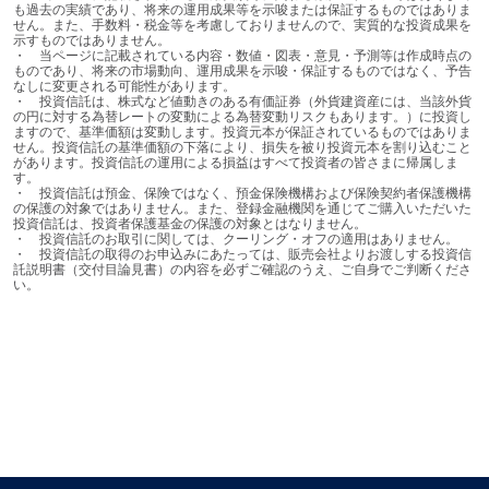
も過去の実績であり、将来の運用成果等を示唆または保証するものではありま
せん。また、手数料・税金等を考慮しておりませんので、実質的な投資成果を
示すものではありません。

・	当ページに記載されている内容・数値・図表・意見・予測等は作成時点の
ものであり、将来の市場動向、運用成果を示唆・保証するものではなく、予告
なしに変更される可能性があります。

・	投資信託は、株式など値動きのある有価証券（外貨建資産には、当該外貨
の円に対する為替レートの変動による為替変動リスクもあります。）に投資し
ますので、基準価額は変動します。投資元本が保証されているものではありま
せん。投資信託の基準価額の下落により、損失を被り投資元本を割り込むこと
があります。投資信託の運用による損益はすべて投資者の皆さまに帰属しま
す。

・	投資信託は預金、保険ではなく、預金保険機構および保険契約者保護機構
の保護の対象ではありません。また、登録金融機関を通じてご購入いただいた
投資信託は、投資者保護基金の保護の対象とはなりません。

・	投資信託のお取引に関しては、クーリング・オフの適用はありません。

・	投資信託の取得のお申込みにあたっては、販売会社よりお渡しする投資信
託説明書（交付目論見書）の内容を必ずご確認のうえ、ご自身でご判断くださ
い。