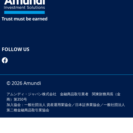
FOLLOW US
（アムンディ・インデックスシリーズ）オールカ
ントリー・大型成長株
本ファンドの基準価額、純資産総額等を掲載していま
© 2026 Amundi
す。
アムンディ・ジャパン株式会社 金融商品取引業者 関東財務局長（金
商）第350号
加入協会：一般社団法人 資産運用業協会／日本証券業協会／一般社団法人
もっと詳しく
第二種金融商品取引業協会