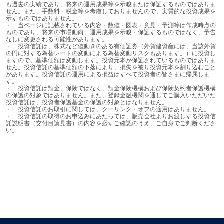
も過去の実績であり、将来の運用成果等を示唆または保証するものではありま
せん。また、手数料・税金等を考慮しておりませんので、実質的な投資成果を
示すものではありません。

・	当ページに記載されている内容・数値・図表・意見・予測等は作成時点の
ものであり、将来の市場動向、運用成果を示唆・保証するものではなく、予告
なしに変更される可能性があります。

・	投資信託は、株式など値動きのある有価証券（外貨建資産には、当該外貨
アムンディ・インデックスシリーズ特設ページ
の円に対する為替レートの変動による為替変動リスクもあります。）に投資し
ますので、基準価額は変動します。投資元本が保証されているものではありま
せん。投資信託の基準価額の下落により、損失を被り投資元本を割り込むこと
オールカントリーから一歩踏み込んだインデックスファ
があります。投資信託の運用による損益はすべて投資者の皆さまに帰属しま
ンドをご提供します。
す。

・	投資信託は預金、保険ではなく、預金保険機構および保険契約者保護機構
の保護の対象ではありません。また、登録金融機関を通じてご購入いただいた
投資信託は、投資者保護基金の保護の対象とはなりません。

・	投資信託のお取引に関しては、クーリング・オフの適用はありません。

もっと詳しく
・	投資信託の取得のお申込みにあたっては、販売会社よりお渡しする投資信
託説明書（交付目論見書）の内容を必ずご確認のうえ、ご自身でご判断くださ
い。