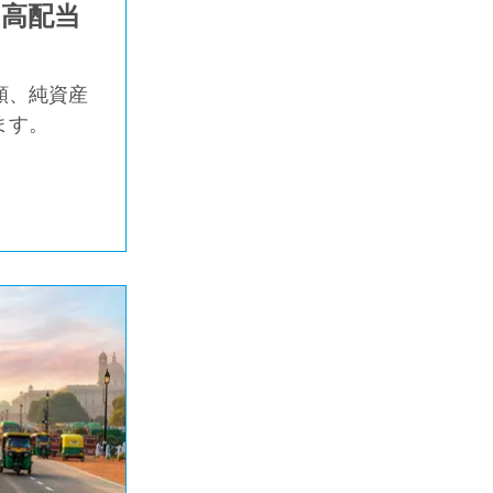
高配当
額、純資産
ます。