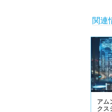
関連
アム
クス