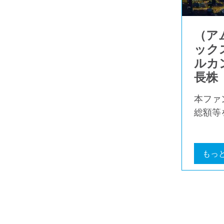
（ア
ック
ルカ
長株
本ファ
総額等
もっ