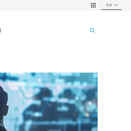
日本
❯
報