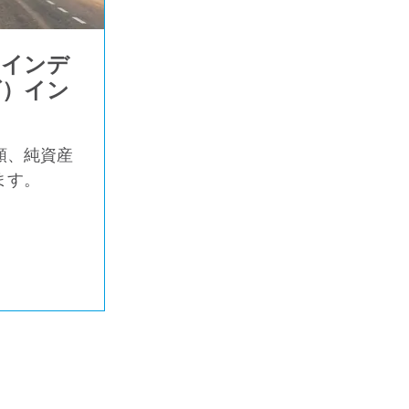
・インデ
ズ）イン
額、純資産
ます。