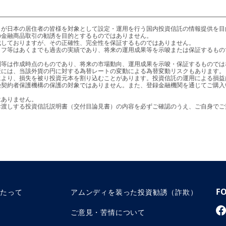
金融商品取引の勧誘を目的とするものではありません。

より、損失を被り投資元本を割り込むことがあります。投資信託の運用による損益
りお渡しする投資信託説明書（交付目論見書）の内容を必ずご確認のうえ、ご自身で
F
あたって
アムンディを装った投資勧誘（詐欺）
ご意見・苦情について