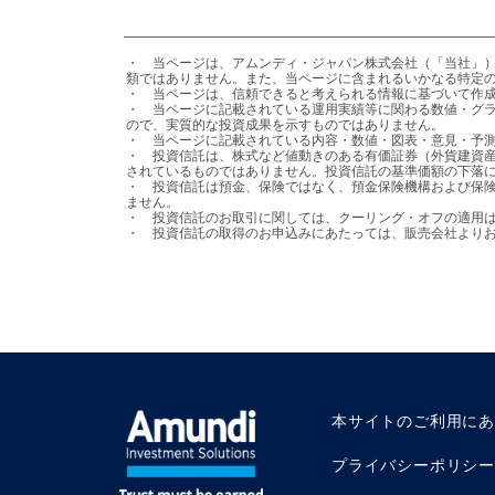
・	当ページは、アムンディ・ジャパン株式会社（「当社」）が日本の居住者の皆様を対象として設定・運用を行う国内投資信託の情報提供を目的として、当社が作成したものであり、法令等に基づく開示書
類ではありません。また、当ページに含まれるいかなる特定の
・	当ページは、信頼できると考えられる情報に基づいて作成しておりますが、その正確性、完全性を保証するものではありません。

・	当ページに記載されている運用実績等に関わる数値・グラフ等はあくまでも過去の実績であり、将来の運用成果等を示唆または保証するものではありません。また、手数料・税金等を考慮しておりません
ので、実質的な投資成果を示すものではありません。

・	当ページに記載されている内容・数値・図表・意見・予測等は作成時点のものであり、将来の市場動向、運用成果を示唆・保証するものではなく、予告なしに変更される可能性があります。

・	投資信託は、株式など値動きのある有価証券（外貨建資産には、当該外貨の円に対する為替レートの変動による為替変動リスクもあります。）に投資しますので、基準価額は変動します。投資元本が保証
されているものではありません。投資信託の基準価額の下落に
・	投資信託は預金、保険ではなく、預金保険機構および保険契約者保護機構の保護の対象ではありません。また、登録金融機関を通じてご購入いただいた投資信託は、投資者保護基金の保護の対象とはなり
ません。

・	投資信託のお取引に関しては、クーリング・オフの適用はありません。

・	投資信託の取得のお申込みにあたっては、販売会社よ
本サイトのご利用に
プライバシーポリシー