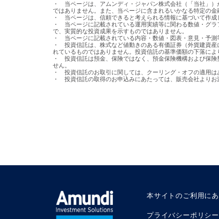
・	当ページは、アムンディ・ジャパン株式会社（「当社」）が日本の居住者の皆様を対象として設定・運用を行う国内投資信託の情報提供を目的として、当社が作成したものであり、法令等に基づく開示書類
ではありません。また、当ページに含まれるいかなる特定の金
・	当ページは、信頼できると考えられる情報に基づいて作成しておりますが、その正確性、完全性を保証するものではありません。

・	当ページに記載されている運用実績等に関わる数値・グラフ等はあくまでも過去の実績であり、将来の運用成果等を示唆または保証するものではありません。また、手数料・税金等を考慮しておりませんの
で、実質的な投資成果を示すものではありません。

・	当ページに記載されている内容・数値・図表・意見・予測等は作成時点のものであり、将来の市場動向、運用成果を示唆・保証するものではなく、予告なしに変更される可能性があります。

・	投資信託は、株式など値動きのある有価証券（外貨建資産には、当該外貨の円に対する為替レートの変動による為替変動リスクもあります。）に投資しますので、基準価額は変動します。投資元本が保証さ
れているものではありません。投資信託の基準価額の下落によ
・	投資信託は預金、保険ではなく、預金保険機構および保険契約者保護機構の保護の対象ではありません。また、登録金融機関を通じてご購入いただいた投資信託は、投資者保護基金の保護の対象とはなりま
せん。

・	投資信託のお取引に関しては、クーリング・オフの適用はありません。

・	投資信託の取得のお申込みにあたっては、販売会社より
本サイトのご利用に
プライバシーポリシー