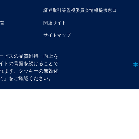
証券取引等監視委員会情報提供窓口
運営
関連サイト
サイトマップ
ービスの品質維持・向上を
イトの閲覧を続けることで
本
れます。クッキーの無効化
ン株式会社 金融商品取引業者 関東財務局長（金商）第350号
法人 資産運用業協会／日本証券業協会／一般社団法人 第二種金融商品取引業協会
て」をご確認ください。