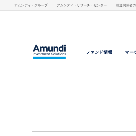
メインコンテンツに移動
アムンディ・グループ
アムンディ・リサーチ・センター
報道関係者の
ファンド情報
マー