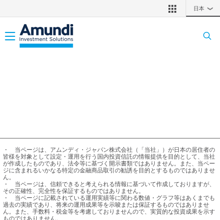
メインコンテンツに移動
日本
❯
Toggle navigation
・	当ページは、アムンディ・ジャパン株式会社（「当社」）が日本の居住者の
皆様を対象として設定・運用を行う国内投資信託の情報提供を目的として、当社
が作成したものであり、法令等に基づく開示書類ではありません。また、当ペー
ジに含まれるいかなる特定の金融商品取引の勧誘を目的とするものではありませ
ん。

・	当ページは、信頼できると考えられる情報に基づいて作成しておりますが、
その正確性、完全性を保証するものではありません。

・	当ページに記載されている運用実績等に関わる数値・グラフ等はあくまでも
過去の実績であり、将来の運用成果等を示唆または保証するものではありませ
ん。また、手数料・税金等を考慮しておりませんので、実質的な投資成果を示す
ものではありません。
