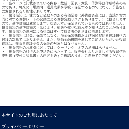
・	当ページに記載されている内容・数値・図表・意見・予測等は作成時点のも
のであり、将来の市場動向、運用成果を示唆・保証するものではなく、予告なし
に変更される可能性があります。

・	投資信託は、株式など値動きのある有価証券（外貨建資産には、当該外貨の
円に対する為替レートの変動による為替変動リスクもあります。）に投資します
ので、基準価額は変動します。投資元本が保証されているものではありません。
投資信託の基準価額の下落により、損失を被り投資元本を割り込むことがありま
す。投資信託の運用による損益はすべて投資者の皆さまに帰属します。

・	投資信託は預金、保険ではなく、預金保険機構および保険契約者保護機構の
保護の対象ではありません。また、登録金融機関を通じてご購入いただいた投資
信託は、投資者保護基金の保護の対象とはなりません。

・	投資信託のお取引に関しては、クーリング・オフの適用はありません。

・	投資信託の取得のお申込みにあたっては、販売会社よりお渡しする投資信託
説明書（交付目論見書）の内容を必ずご確認のうえ、ご自身でご判断ください。
本サイトのご利用にあたって
プライバシーポリシー