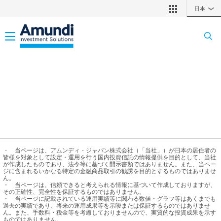
メインコンテンツに移動
日本
❯
Toggle navigation
・	当ページは、アムンディ・ジャパン株式会社（「当社」）が日本の居住者の
皆様を対象として設定・運用を行う国内投資信託の情報提供を目的として、当社
が作成したものであり、法令等に基づく開示書類ではありません。また、当ペー
ジに含まれるいかなる特定の金融商品取引の勧誘を目的とするものではありませ
ん。

・	当ページは、信頼できると考えられる情報に基づいて作成しておりますが、
その正確性、完全性を保証するものではありません。

・	当ページに記載されている運用実績等に関わる数値・グラフ等はあくまでも
過去の実績であり、将来の運用成果等を示唆または保証するものではありませ
ん。また、手数料・税金等を考慮しておりませんので、実質的な投資成果を示す
ものではありません。
