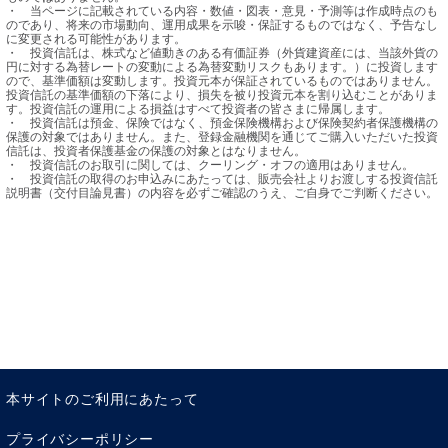
・	当ページに記載されている内容・数値・図表・意見・予測等は作成時点のも
のであり、将来の市場動向、運用成果を示唆・保証するものではなく、予告なし
に変更される可能性があります。

・	投資信託は、株式など値動きのある有価証券（外貨建資産には、当該外貨の
円に対する為替レートの変動による為替変動リスクもあります。）に投資します
ので、基準価額は変動します。投資元本が保証されているものではありません。
投資信託の基準価額の下落により、損失を被り投資元本を割り込むことがありま
す。投資信託の運用による損益はすべて投資者の皆さまに帰属します。

・	投資信託は預金、保険ではなく、預金保険機構および保険契約者保護機構の
保護の対象ではありません。また、登録金融機関を通じてご購入いただいた投資
信託は、投資者保護基金の保護の対象とはなりません。

・	投資信託のお取引に関しては、クーリング・オフの適用はありません。

・	投資信託の取得のお申込みにあたっては、販売会社よりお渡しする投資信託
説明書（交付目論見書）の内容を必ずご確認のうえ、ご自身でご判断ください。
本サイトのご利用にあたって
プライバシーポリシー