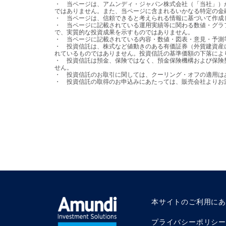
・	当ページは、アムンディ・ジャパン株式会社（「当社」）が日本の居住者の皆様を対象として設定・運用を行う国内投資信託の情報提供を目的として、当社が作成したものであり、法令等に基づく開示書類
ではありません。また、当ページに含まれるいかなる特定の金
・	当ページは、信頼できると考えられる情報に基づいて作成しておりますが、その正確性、完全性を保証するものではありません。

・	当ページに記載されている運用実績等に関わる数値・グラフ等はあくまでも過去の実績であり、将来の運用成果等を示唆または保証するものではありません。また、手数料・税金等を考慮しておりませんの
で、実質的な投資成果を示すものではありません。

・	当ページに記載されている内容・数値・図表・意見・予測等は作成時点のものであり、将来の市場動向、運用成果を示唆・保証するものではなく、予告なしに変更される可能性があります。

・	投資信託は、株式など値動きのある有価証券（外貨建資産には、当該外貨の円に対する為替レートの変動による為替変動リスクもあります。）に投資しますので、基準価額は変動します。投資元本が保証さ
れているものではありません。投資信託の基準価額の下落によ
・	投資信託は預金、保険ではなく、預金保険機構および保険契約者保護機構の保護の対象ではありません。また、登録金融機関を通じてご購入いただいた投資信託は、投資者保護基金の保護の対象とはなりま
せん。

・	投資信託のお取引に関しては、クーリング・オフの適用はありません。

・	投資信託の取得のお申込みにあたっては、販売会社より
本サイトのご利用に
プライバシーポリシー