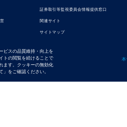
証券取引等監視委員会情報提供窓口
運営
関連サイト
サイトマップ
ービスの品質維持・向上を
イトの閲覧を続けることで
本
れます。クッキーの無効化
ン株式会社 金融商品取引業者 関東財務局長（金商）第350号
法人 資産運用業協会／日本証券業協会／一般社団法人 第二種金融商品取引業協会
て」をご確認ください。