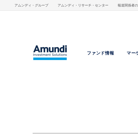
メインコンテンツに移動
アムンディ・グループ
アムンディ・リサーチ・センター
報道関係者の
ファンド情報
マー