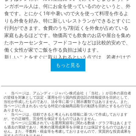
ンガポール人は、何にお金を使っているのかというと、外
食です。とにかく1年中暑いので火を使って料理を作るよ
りも外食を好み、特に新しいレストランができるとすぐに
行列ができます。食費のうち7割近くを外食が占めている
家庭もあるほどです。物価高でも飲食のお店や屋台を集め
たホーカーセンター、フードコートなどは比較的安めで、
働く女性が家でご飯を作る負担は減ります。
新しいことをすぐに取り入れるという点では、若者だけで
なく中高年者の間でもモバイル決済が進んでいることも興
もっと見る
味深い現象です。一般的な
モバイル決済
サービスである
Paypal、Apple Pay、Google Pay、Samsung Pay、MI
Mobile Wallet（xiaomi）、WeChatPay、Alipayだけでな
く、タクシー配車アプリGrabのGrab Payなど40種類以上
・	当ページは、アムンディ・ジャパン株式会社（「当社」）が日本の居住者
の皆様を対象として設定・運用を行う国内投資信託の情報提供を目的として、
もあり、現金を使う人は全体の40%以下にとどまっていま
当社が作成したものであり、法令等に基づく開示書類ではありません。また、
当ページに含まれるいかなる特定の金融商品取引の勧誘を目的とするものでは
す。クレジットカードの審査が日本より厳しいという事情
ありません。

・	当ページは、信頼できると考えられる情報に基づいて作成しております
もありますが、合理的で利便性を大事にする人が多いこと
が、その正確性、完全性を保証するものではありません。

が、モバイル決済の浸透につながっているのかもしれませ
・	当ページに記載されている運用実績等に関わる数値・グラフ等はあくまで
も過去の実績であり、将来の運用成果等を示唆または保証するものではありま
ん。
せん。また、手数料・税金等を考慮しておりませんので、実質的な投資成果を
示すものではありません。
