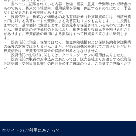
携帯電話や交通系ICカード、駅のホームドア、世界初の有
・	当ページに記載されている内容・数値・図表・意見・予測等は作成時点の
料道路の通行料自動徴収システム（日本ではETCと呼ばれ
ものであり、将来の市場動向、運用成果を示唆・保証するものではなく、予告
なしに変更される可能性があります。

ています）など、日本よりずいぶん早くから先行して取り
・	投資信託は、株式など値動きのある有価証券（外貨建資産には、当該外貨
の円に対する為替レートの変動による為替変動リスクもあります。）に投資し
入れており、国としても個人としても新しいものや効率的
ますので、基準価額は変動します。投資元本が保証されているものではありま
せん。投資信託の基準価額の下落により、損失を被り投資元本を割り込むこと
なものに興味を持ち積極的に取り入れる姿勢がみられま
があります。投資信託の運用による損益はすべて投資者の皆さまに帰属しま
す。
す。

・	投資信託は預金、保険ではなく、預金保険機構および保険契約者保護機構
の保護の対象ではありません。また、登録金融機関を通じてご購入いただいた
投資信託は、投資者保護基金の保護の対象とはなりません。

週末子育てで教育費をかけ
・	投資信託のお取引に関しては、クーリング・オフの適用はありません。

・	投資信託の取得のお申込みにあたっては、販売会社よりお渡しする投資信
託説明書（交付目論見書）の内容を必ずご確認のうえ、ご自身でご判断くださ
るシンガポール人夫婦
い。
日本からみると子育てもとてもユニークです。シンガポー
ルは共働きが多いのにもかかわらず午前中しか面倒を見て
くれない保育所なども多いため、平日は祖父母の家に子ど
もを何泊も預けるのが一般的です。私の会社の同僚たち
も、金曜日に祖父母の家に子どもを迎えにいき、日曜日の
夕方になるとまた祖父母の家に預けていました。定年後は
孫の面倒を見るのが常識と考えている祖父母も多いようで
本サイトのご利用にあたって
す。共働き夫婦は、育児の負担が減るのでとても助かって