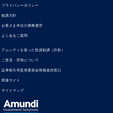
いる様子でした。
プライバシーポリシー
平日の間、ずっと実家に子どもを預けておくという習慣は
勧誘方針
日本では浸透しないかもしれませんが、私はこんな考え方
もあるのだと気が楽になりました。帰国後、育児と博士号
お客さま本位の業務運営
取得のための大学院通学が重なった時、シンガポールの育
児を思い出し気兼ねなく保育園とベビーシッターをフル活
よくあるご質問
用したり、子どもが
6才になるとジュニアパイロット（子
供1人で飛行機に乗りCAがサポートするシステム）を利用
アムンディを装った投資勧誘（詐欺）
し、遠方の実家に預けたりしていました。
教育という点では、国内にある国立大学はシンガポール大
ご意見・苦情について
学だけという事情もあり、受験勉強が激化し家庭教師代も
証券取引等監視委員会情報提供窓口
高額です。習い事も、ピアノ、そろばん、ダンス、水泳、
体操などのほかに、中国語、マレー語、英語、ヒンズー語
関連サイト
などの語学を学ばせる親も多くいます。多民族国家ですか
ら、５ヶ国語話せるという人も珍しくない環境です。
サイトマップ
CPF：年金は積立方式で3種