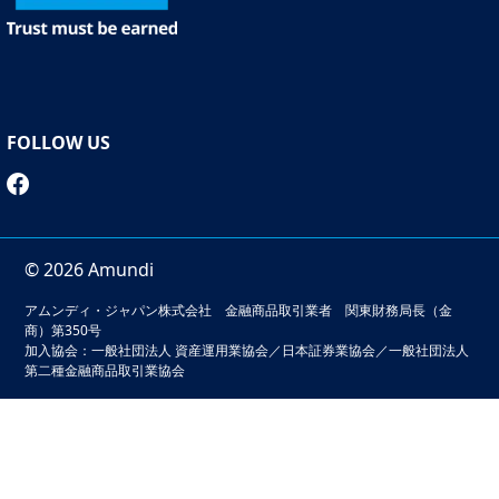
類
ここからは金融事情についてご紹介します。
シンガポールの金融事情として最も特徴的なことはCPFと
呼ばれる福祉を目的とした中央積立金制度があることで
す。「医療」「年金」「住宅購入」
など
目的別のいわば強
FOLLOW US
制的ともいえる預金口座があるため、シンガポール人は将
来のことをあまり悲観していないようです。日本にいる私
たちはこの制度を活用することはできませんが、考え方な
ら取り入れることができるかもしれません。
© 2026 Amundi
CPFのシステムは、毎月、
企業が17％、従業員が20％を拠
出します
（例：55歳以下、毎月750シンガポールドル（約
アムンディ・ジャパン株式会社 金融商品取引業者 関東財務局長（金
※
81,000円）以上拠出の場合
）。シンガポールの給与は上
商）第350号
加入協会：一般社団法人 資産運用業協会／日本証券業協会／一般社団法人
昇傾向にあるため、拠出額の上限は現在の
月額
6,000シン
第二種金融商品取引業協会
ガポールドル（約65万2000円）から2026年にかけて8,000
シンガポールドル（約86万9,000円）に引き上げられる予
定です。
本サイトでは、お客様の利便性の向上およびサービスの品質
（※年齢等により拠出額が異なります）
維持・向上を目的としてクッキーを利用しています。このサ