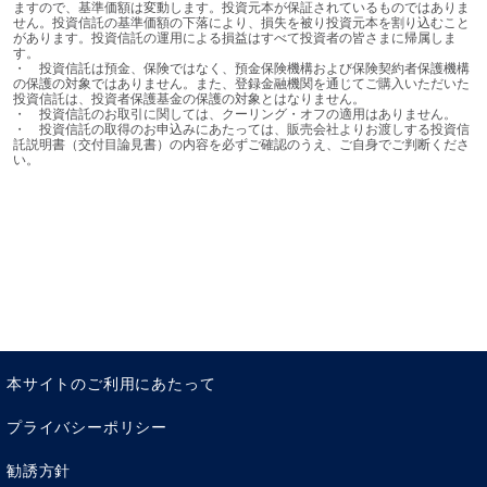
強く信じている考え方で、普遍的なものではありません。
ますので、基準価額は変動します。投資元本が保証されているものではありま
せん。投資信託の基準価額の下落により、損失を被り投資元本を割り込むこと
さまざまな固定観念は、主に幼少期に形作られ、成長する
があります。投資信託の運用による損益はすべて投資者の皆さまに帰属しま
に従い強固になっていくといわれてます。
す。

・	投資信託は預金、保険ではなく、預金保険機構および保険契約者保護機構
そこで、設問の①と②では、その固定観念のベースとなっ
の保護の対象ではありません。また、登録金融機関を通じてご購入いただいた
投資信託は、投資者保護基金の保護の対象とはなりません。

た家庭の中でお金がどのようなものと捉えられていたかを
・	投資信託のお取引に関しては、クーリング・オフの適用はありません。

・	投資信託の取得のお申込みにあたっては、販売会社よりお渡しする投資信
確認しました。ここに書かれた答えが実際に当たっている
託説明書（交付目論見書）の内容を必ずご確認のうえ、ご自身でご判断くださ
か否かはわかりませんが、親の様子から子どもであったあ
い。
なたがどのように受け取っていたかを把握することができ
ます。
いろいろなキーワードが入っているかと思いますが、大別
すると、お金が「幸せ」を運んでくるものであるか、争い
など「不幸」の原因となるものであるかに分けられます。
あなたが作った文章は、どちらのニュアンスでしょうか。
③の答えが「いけないことだ」という内容を書いた方は、
倹約の精神をお持ちなので、無駄遣いが少ないかもしれま
本サイトのご利用にあたって
せん。ただし、この気持ちが強すぎると、お金を使うたび
プライバシーポリシー
に、うしろめたさや痛みを感じることになります。私自身
も、浪費家のくせに、どこかで罪悪感を持ちながらお金を
勧誘方針