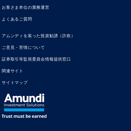
使っているため、せっかく欲しいものを手にしても、
100％の幸せにつながっていないという残念な感覚にさい
お客さま本位の業務運営
なまれることがあります。一方で、お金をたくさん使うこ
よくあるご質問
とは「いいことだ」と答える人もいます。おおらかに人生
を楽しんでいる姿が浮かびませんか。
アムンディを装った投資勧誘（詐欺）
④で「不幸」「孤独」「悪者」といったニュアンスのキー
ワードを書いている場合、お金に対してネガティブな印象
ご意見・苦情について
を持っている人と言えるでしょう。「お金がたくさんある
証券取引等監視委員会情報提供窓口
と不幸を招く」、「悪いことでもしない限りお金持ちには
なれない」と信じているなら、表層的にはお金を稼ぎたい
関連サイト
と考えて動こうとしても、心の奥底でブレーキがかかるの
ではないでしょうか。
サイトマップ
⑤は、ネガティブな言葉を入れたくなる文章に意図的に設
定してあるため、友だちなどの「人間関係」や「時間」、
「謙虚さ」を失うと答える人が少なくありません。多くの
場合、失う対象のものはその人にとって失いたくない大切
なものでしょう。お金持ちになることと引き換えに、大切
なものを失ってしまうのだと考えていたら、葛藤が生じ、