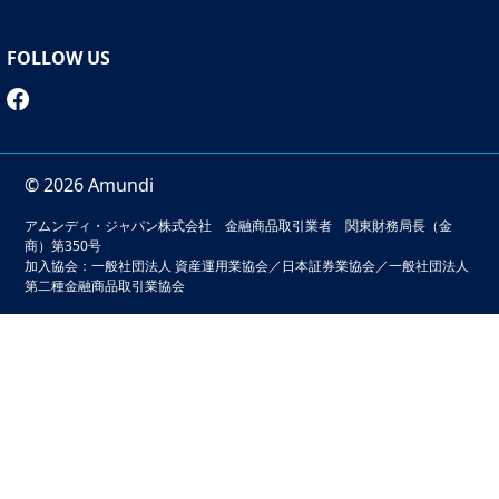
自らお金を手放してしまうことだってあるかもしれませ
ん。
FOLLOW US
一方で、「（ ）を失う」という文章を用意している
にも関わらず、わざわざ二重線をひいて、「失うものはな
い」と書きなおす人もいます。彼ら・彼女たちは、「お金
持ちになって得るものはあっても、失うものなんてあ
る？」と怪訝そうな顔さえします。お金が増えることはよ
© 2026 Amundi
り幸せになるだけだと、信じて疑わないからです。そし
アムンディ・ジャパン株式会社 金融商品取引業者 関東財務局長（金
て、多くの場合、皆さん、実際に多くの資産を手にしてい
商）第350号
ます。
加入協会：一般社団法人 資産運用業協会／日本証券業協会／一般社団法人
第二種金融商品取引業協会
⑥は、お金を稼ぐための方法について、どのように考えて
いるかの質問です。「もっと働くこと」や「勉強するこ
と」といった答えが多いでしょうか。その心理には、うん
本サイトでは、お客様の利便性の向上およびサービスの品質
と頑張らないとお金は入ってこないというベースが見え隠
維持・向上を目的としてクッキーを利用しています。このサ
れします。⑦も同様で、資産運用は「いけないこと」、
イトの閲覧を続けることでクッキーの利用に同意いただいた
「難しいこと」だと思っていたら、お金を増やす機会が目
ものとみなされます。クッキーの無効化をご希望の場合は
の前にあっても、手を伸ばすことなく素通りしてしまうこ
「本サイトのご利用にあたって」をご確認ください。
とになりかねません。