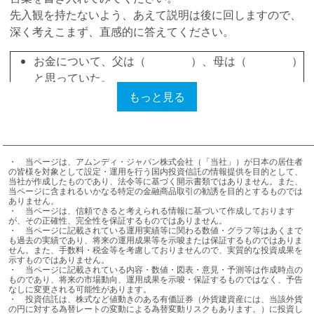
先入観を持たないよう、あえて説明は後に回しますので、
深く考えこまず、直感的に答えてください。
お金について、父は（ ）、母は（ ）
と思っていた。
幼い頃、私の家族にとってお金は（ ）の原因
もっと見る
だった。
お金をたくさん使うことは（ ）である。
お金は人を（ ）にする。
お金持ちになると、（ ）を失う。
・	当ページは、アムンディ・ジャパン株式会社（「当社」）が日本の居住者
の皆様を対象として設定・運用を行う国内投資信託の情報提供を目的として、
お金持ちになるには（ ）が必要だ。
当社が作成したものであり、法令等に基づく開示書類ではありません。また、
当ページに含まれるいかなる特定の金融商品取引の勧誘を目的とするものでは
資産運用は（ ）だ。
ありません。

・	当ページは、信頼できると考えられる情報に基づいて作成しております
が、その正確性、完全性を保証するものではありません。

・	当ページに記載されている運用実績等に関わる数値・グラフ等はあくまで
文章を完成させられましたか？ それでは解説していきま
も過去の実績であり、将来の運用成果等を示唆または保証するものではありま
せん。また、手数料・税金等を考慮しておりませんので、実質的な投資成果を
しょう。
示すものではありません。

・	当ページに記載されている内容・数値・図表・意見・予測等は作成時点の
ものであり、将来の市場動向、運用成果を示唆・保証するものではなく、予告
ここに書かれたことは、あなたのお金に対する「固定観
なしに変更される可能性があります。

念」を映しだしたものです。あなた自身が無意識のうちに
・	投資信託は、株式など値動きのある有価証券（外貨建資産には、当該外貨
の円に対する為替レートの変動による為替変動リスクもあります。）に投資し