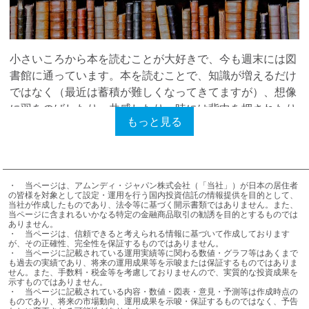
小さいころから本を読むことが大好きで、今も週末には図
書館に通っています。本を読むことで、知識が増えるだけ
ではなく（最近は蓄積が難しくなってきてますが）、想像
に羽をのばしたり、共感したり、時には背中を押されたり
もっと見る
と心の栄養や支えとなります。
日本では長年、教育は義務として受けられてきたおかげで
識字率はほぼ100％に達しているといわれています。世界
に目を向けてみると、2000年に164ヵ国が教育に関する目
・	当ページは、アムンディ・ジャパン株式会社（「当社」）が日本の居住者
の皆様を対象として設定・運用を行う国内投資信託の情報提供を目的として、
標を設定した世界規模の公約に合意して以降、就学率に改
当社が作成したものであり、法令等に基づく開示書類ではありません。また、
当ページに含まれるいかなる特定の金融商品取引の勧誘を目的とするものでは
善がみられる一方、いまだ、学校に通えない子供は約
ありません。

・	当ページは、信頼できると考えられる情報に基づいて作成しております
5,800万人、初等教育を修了していない子供はおよそ1億
が、その正確性、完全性を保証するものではありません。

人、読み書きができない成人は約7億8,100万人にのぼる状
・	当ページに記載されている運用実績等に関わる数値・グラフ等はあくまで
も過去の実績であり、将来の運用成果等を示唆または保証するものではありま
況です。
せん。また、手数料・税金等を考慮しておりませんので、実質的な投資成果を
示すものではありません。

教育は、貧困から抜けだせるきっかけとなるだけではな
・	当ページに記載されている内容・数値・図表・意見・予測等は作成時点の
く、今地球規模で起きている環境問題などにも関心を持つ
ものであり、将来の市場動向、運用成果を示唆・保証するものではなく、予告