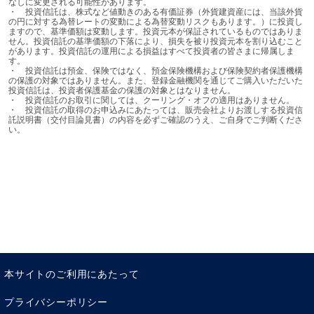
なしに変更される可能性があります。

ようになるといわれています。
・	投資信託は、株式など値動きのある有価証券（外貨建資産には、当該外貨
の円に対する為替レートの変動による為替変動リスクもあります。）に投資し
（出所：UNESCO EFAグローバルモニタリングレポート、
ますので、基準価額は変動します。投資元本が保証されているものではありま
せん。投資信託の基準価額の下落により、損失を被り投資元本を割り込むこと
2015年、2016年）
があります。投資信託の運用による損益はすべて投資者の皆さまに帰属しま
す。

持続可能な社会を目指すためにも教育が重要、このことを
・	投資信託は預金、保険ではなく、預金保険機構および保険契約者保護機構
の保護の対象ではありません。また、登録金融機関を通じてご購入いただいた
再認識するとともに、これからも、書き損じハガキやポイ
投資信託は、投資者保護基金の保護の対象とはなりません。

・	投資信託のお取引に関しては、クーリング・オフの適用はありません。

ントなどでわずかな募金ですが、ユネスコの活動をサポー
・	投資信託の取得のお申込みにあたっては、販売会社よりお渡しする投資信
託説明書（交付目論見書）の内容を必ずご確認のうえ、ご自身でご判断くださ
トしていきたいと思います。
い。
記事一覧へもどる
SDGs達成へのとりくみ
本サイトのご利用にあたって
プライバシーポリシー