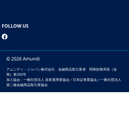
FOLLOW US
© 2026 Amundi
アムンディ・ジャパン株式会社 金融商品取引業者 関東財務局長（金
商）第350号
加入協会：一般社団法人 資産運用業協会／日本証券業協会／一般社団法人
第二種金融商品取引業協会
本サイトでは、お客様の利便性の向上およびサービスの品質
維持・向上を目的としてクッキーを利用しています。このサ
イトの閲覧を続けることでクッキーの利用に同意いただいた
ものとみなされます。クッキーの無効化をご希望の場合は