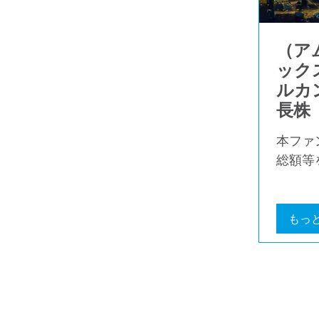
（ア
ック
ルカ
長株
本ファ
総額等
もっ