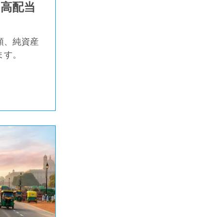
高配当
額、純資産
ます。