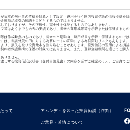
金融商品取引の勧誘を目的とするものではありません。

より、損失を被り投資元本を割り込むことがあります。投資信託の運用による損益
りお渡しする投資信託説明書（交付目論見書）の内容を必ずご確認のうえ、ご自身で
F
あたって
アムンディを装った投資勧誘（詐欺）
ご意見・苦情について