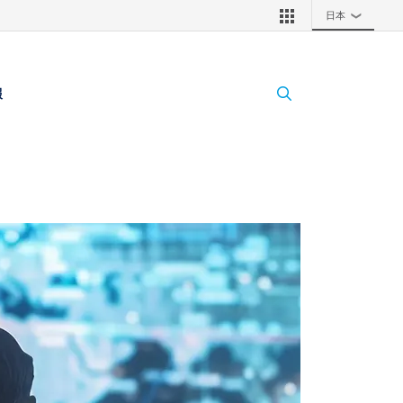
日本
❯
報