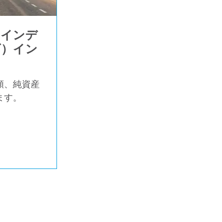
・インデ
ズ）イン
額、純資産
ます。