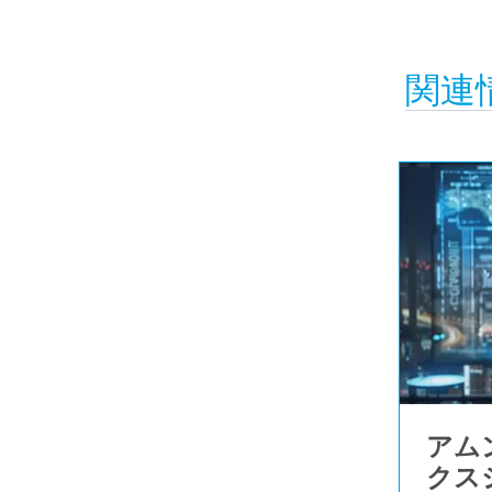
関連
アム
クス