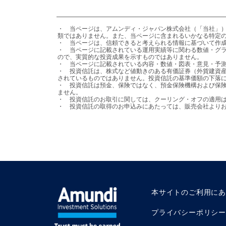
・	当ページは、アムンディ・ジャパン株式会社（「当社」）が日本の居住者の皆様を対象として設定・運用を行う国内投資信託の情報提供を目的として、当社が作成したものであり、法令等に基づく開示書
類ではありません。また、当ページに含まれるいかなる特定の
・	当ページは、信頼できると考えられる情報に基づいて作成しておりますが、その正確性、完全性を保証するものではありません。

・	当ページに記載されている運用実績等に関わる数値・グラフ等はあくまでも過去の実績であり、将来の運用成果等を示唆または保証するものではありません。また、手数料・税金等を考慮しておりません
ので、実質的な投資成果を示すものではありません。

・	当ページに記載されている内容・数値・図表・意見・予測等は作成時点のものであり、将来の市場動向、運用成果を示唆・保証するものではなく、予告なしに変更される可能性があります。

・	投資信託は、株式など値動きのある有価証券（外貨建資産には、当該外貨の円に対する為替レートの変動による為替変動リスクもあります。）に投資しますので、基準価額は変動します。投資元本が保証
されているものではありません。投資信託の基準価額の下落に
・	投資信託は預金、保険ではなく、預金保険機構および保険契約者保護機構の保護の対象ではありません。また、登録金融機関を通じてご購入いただいた投資信託は、投資者保護基金の保護の対象とはなり
ません。

・	投資信託のお取引に関しては、クーリング・オフの適用はありません。

・	投資信託の取得のお申込みにあたっては、販売会社よ
本サイトのご利用に
プライバシーポリシー