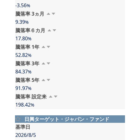
-3.56
%
騰落率 3⁠⁠ヵ⁠月
9.39
%
騰落率６⁠カ⁠月
17.80
%
騰落率 1⁠年
52.82
%
騰落率 3⁠年
84.37
%
騰落率 5⁠年
91.97
%
騰落率 設⁠定⁠来
198.42
%
日興ターゲット・ジャパン・ファンド
基準日
2026/8/5