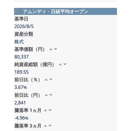
アムンディ・日経平均オープン
基準日
2026/8/5
資産分類
株式
基準価額（円）
80,337
純資産総額（億円）
189.55
前日比（％）
3.67
%
前日比（円）
2,841
騰落率 1⁠⁠ヵ⁠月
-4.96
%
騰落率 3⁠⁠ヵ⁠月