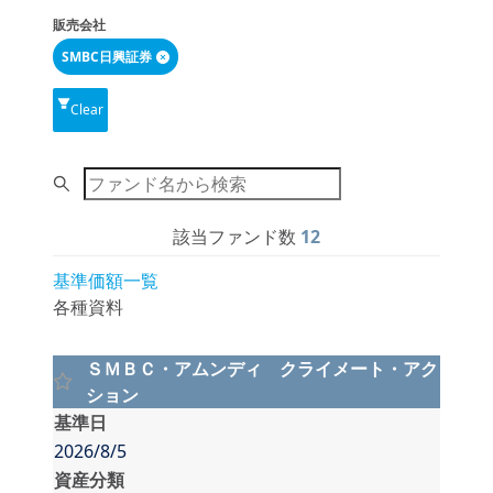
販売会社
SMBC日興証券
Clear
Search
該当ファンド数
12
基準価額一覧
各種資料
ＳＭＢＣ・アムンディ クライメート・アク
ション
基準日
2026/8/5
資産分類