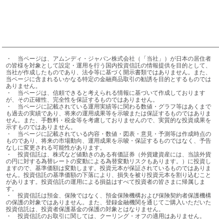
・	当ページは、アムンディ・ジャパン株式会社（「当社」）が日本の居住者
の皆様を対象として設定・運用を行う国内投資信託の情報提供を目的として、
当社が作成したものであり、法令等に基づく開示書類ではありません。また、
当ページに含まれるいかなる特定の金融商品取引の勧誘を目的とするものでは
ありません。

・	当ページは、信頼できると考えられる情報に基づいて作成しております
が、その正確性、完全性を保証するものではありません。

・	当ページに記載されている運用実績等に関わる数値・グラフ等はあくまで
も過去の実績であり、将来の運用成果等を示唆または保証するものではありま
せん。また、手数料・税金等を考慮しておりませんので、実質的な投資成果を
示すものではありません。

・	当ページに記載されている内容・数値・図表・意見・予測等は作成時点の
ものであり、将来の市場動向、運用成果を示唆・保証するものではなく、予告
なしに変更される可能性があります。

・	投資信託は、株式など値動きのある有価証券（外貨建資産には、当該外貨
の円に対する為替レートの変動による為替変動リスクもあります。）に投資し
ますので、基準価額は変動します。投資元本が保証されているものではありま
せん。投資信託の基準価額の下落により、損失を被り投資元本を割り込むこと
があります。投資信託の運用による損益はすべて投資者の皆さまに帰属しま
す。

・	投資信託は預金、保険ではなく、預金保険機構および保険契約者保護機構
の保護の対象ではありません。また、登録金融機関を通じてご購入いただいた
投資信託は、投資者保護基金の保護の対象とはなりません。

・	投資信託のお取引に関しては、クーリング・オフの適用はありません。
