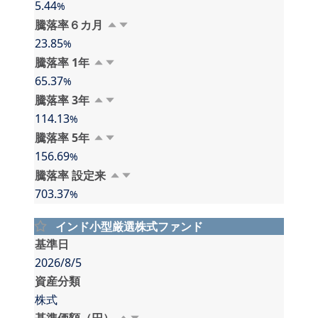
5.44
%
騰落率６⁠カ⁠月
23.85
%
騰落率 1⁠年
65.37
%
騰落率 3⁠年
114.13
%
騰落率 5⁠年
156.69
%
騰落率 設⁠定⁠来
703.37
%
インド小型厳選株式ファンド
基準日
2026/8/5
資産分類
株式