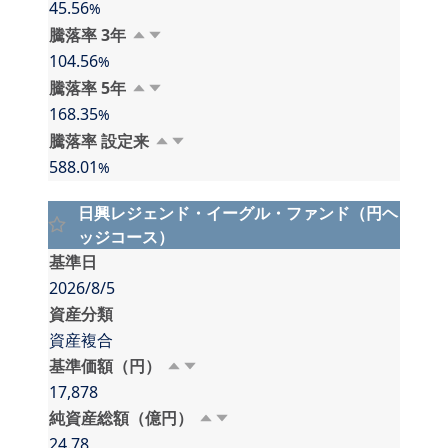
45.56
%
騰落率 3⁠年
104.56
%
騰落率 5⁠年
168.35
%
騰落率 設⁠定⁠来
588.01
%
日興レジェンド・イーグル・ファンド（円ヘ
ッジコース）
基準日
2026/8/5
資産分類
資産複合
基準価額（円）
17,878
純資産総額（億円）
24.78