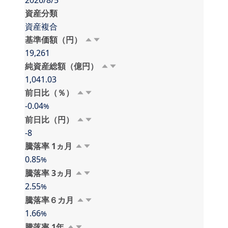
2026/8/5
資産分類
資産複合
基準価額（円）
19,261
純資産総額（億円）
1,041.03
前日比（％）
-0.04
%
前日比（円）
-8
騰落率 1⁠⁠ヵ⁠月
0.85
%
騰落率 3⁠⁠ヵ⁠月
2.55
%
騰落率６⁠カ⁠月
1.66
%
騰落率 1⁠年