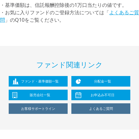
・基準価額は、信託報酬控除後の1万口当たりの値です。
・お気に入りファンドのご登録方法については「
よくあるご質
問
」のQ10をご覧ください。
ファンド関連リンク
ファンド・基準価額一覧
分配金一覧
販売会社一覧
お申込み不可日
お客様サポートライン
よくあるご質問