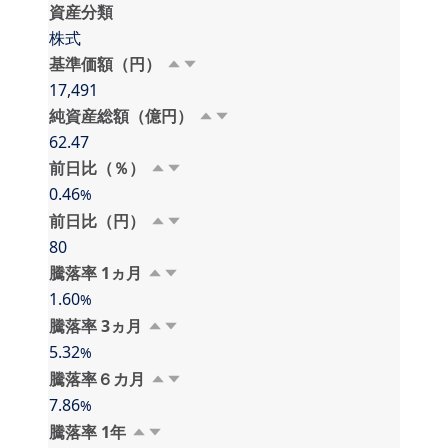
資産分類
株式
基準価額（円）
17,491
純資産総額（億円）
62.47
前日比（％）
0.46
%
前日比（円）
80
騰落率 1⁠⁠ヵ⁠月
1.60
%
騰落率 3⁠⁠ヵ⁠月
5.32
%
騰落率６⁠カ⁠月
7.86
%
騰落率 1⁠年