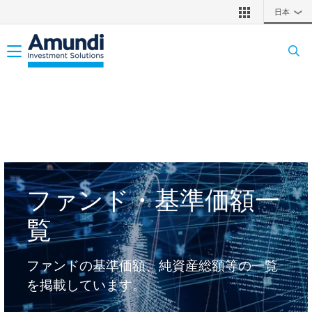
メインコンテンツに移動
日本
❯
Toggle navigation
ファンド・基準価額一
覧
ファンドの基準価額、純資産総額等の一覧
を掲載しています。