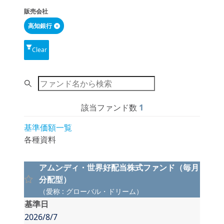
販売会社
高知銀行
Clear
Search
該当ファンド数
1
基準価額一覧
各種資料
アムンディ・世界好配当株式ファンド（毎月
分配型）
（
愛称
:
グローバル・ドリーム
）
基準日
2026/8/7