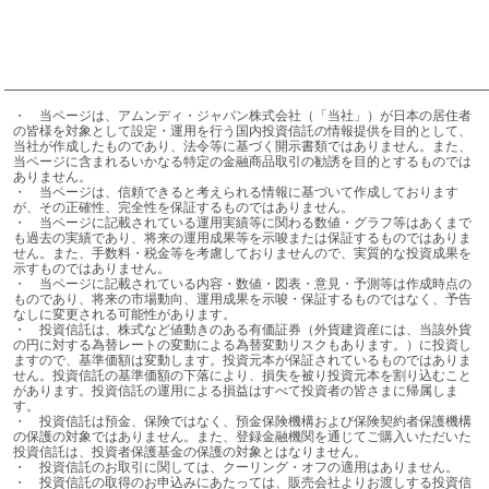
・	当ページは、アムンディ・ジャパン株式会社（「当社」）が日本の居住者
の皆様を対象として設定・運用を行う国内投資信託の情報提供を目的として、
当社が作成したものであり、法令等に基づく開示書類ではありません。また、
当ページに含まれるいかなる特定の金融商品取引の勧誘を目的とするものでは
ありません。

・	当ページは、信頼できると考えられる情報に基づいて作成しております
が、その正確性、完全性を保証するものではありません。

・	当ページに記載されている運用実績等に関わる数値・グラフ等はあくまで
も過去の実績であり、将来の運用成果等を示唆または保証するものではありま
せん。また、手数料・税金等を考慮しておりませんので、実質的な投資成果を
示すものではありません。

・	当ページに記載されている内容・数値・図表・意見・予測等は作成時点の
ものであり、将来の市場動向、運用成果を示唆・保証するものではなく、予告
なしに変更される可能性があります。

・	投資信託は、株式など値動きのある有価証券（外貨建資産には、当該外貨
の円に対する為替レートの変動による為替変動リスクもあります。）に投資し
ますので、基準価額は変動します。投資元本が保証されているものではありま
せん。投資信託の基準価額の下落により、損失を被り投資元本を割り込むこと
があります。投資信託の運用による損益はすべて投資者の皆さまに帰属しま
す。

・	投資信託は預金、保険ではなく、預金保険機構および保険契約者保護機構
の保護の対象ではありません。また、登録金融機関を通じてご購入いただいた
投資信託は、投資者保護基金の保護の対象とはなりません。

・	投資信託のお取引に関しては、クーリング・オフの適用はありません。

・	投資信託の取得のお申込みにあたっては、販売会社よりお渡しする投資信