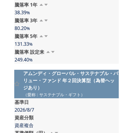
騰落率 1⁠年
38.39
%
騰落率 3⁠年
80.20
%
騰落率 5⁠年
131.33
%
騰落率 設⁠定⁠来
249.40
%
アムンディ・グローバル・サステナブル・バ
リュー・ファンド 年２回決算型（為替ヘッ
ジあり）
（
愛称
:
サステナブル・ギフト
）
基準日
2026/8/7
資産分類
資産複合
基準価額（円）