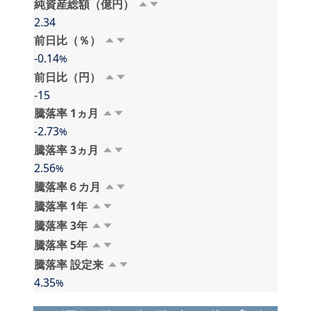
純資産総額（億円）
2.34
前日比（％）
-0.14
%
前日比（円）
-15
騰落率 1⁠⁠ヵ⁠月
-2.73
%
騰落率 3⁠⁠ヵ⁠月
2.56
%
騰落率６⁠カ⁠月
騰落率 1⁠年
騰落率 3⁠年
騰落率 5⁠年
騰落率 設⁠定⁠来
4.35
%