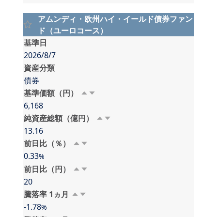
アムンディ・欧州ハイ・イールド債券ファン
ド（ユーロコース）
基準日
2026/8/7
資産分類
債券
基準価額（円）
6,168
純資産総額（億円）
13.16
前日比（％）
0.33
%
前日比（円）
20
騰落率 1⁠⁠ヵ⁠月
-1.78
%