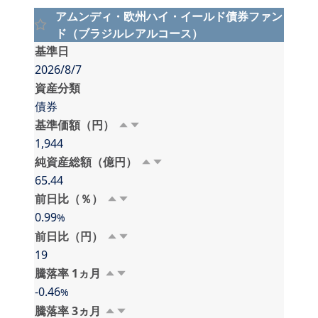
アムンディ・欧州ハイ・イールド債券ファン
ド（ブラジルレアルコース）
基準日
2026/8/7
資産分類
債券
基準価額（円）
1,944
純資産総額（億円）
65.44
前日比（％）
0.99
%
前日比（円）
19
騰落率 1⁠⁠ヵ⁠月
-0.46
%
騰落率 3⁠⁠ヵ⁠月