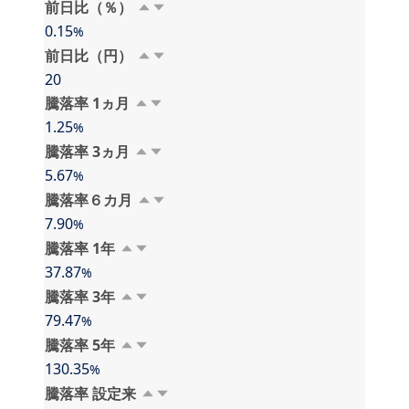
前日比（％）
0.15
%
前日比（円）
20
騰落率 1⁠⁠ヵ⁠月
1.25
%
騰落率 3⁠⁠ヵ⁠月
5.67
%
騰落率６⁠カ⁠月
7.90
%
騰落率 1⁠年
37.87
%
騰落率 3⁠年
79.47
%
騰落率 5⁠年
130.35
%
騰落率 設⁠定⁠来