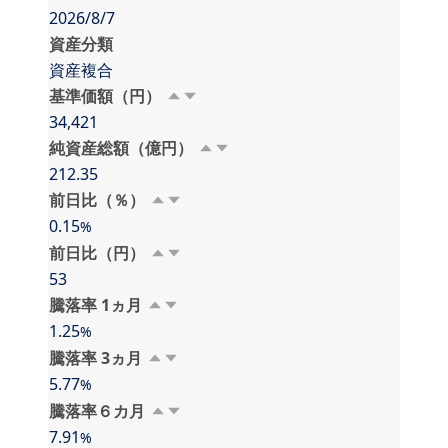
2026/8/7
資産分類
資産複合
基準価額（円）
34,421
純資産総額（億円）
212.35
前日比（％）
0.15
%
前日比（円）
53
騰落率 1⁠⁠ヵ⁠月
1.25
%
騰落率 3⁠⁠ヵ⁠月
5.77
%
騰落率６⁠カ⁠月
7.91
%