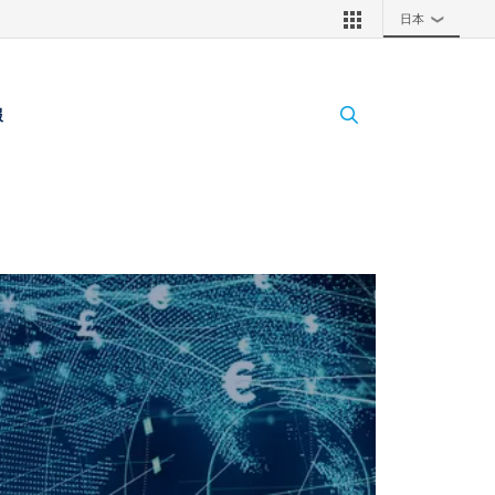
日本
❯
報