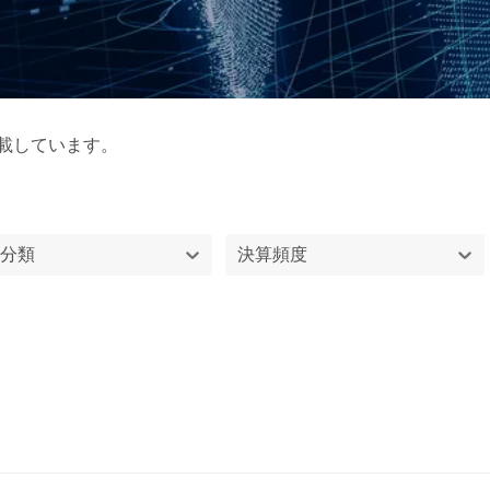
載しています。
産分類
決算頻度