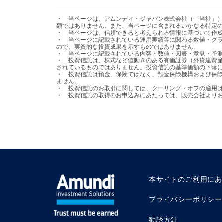
・	当ページは、アムンディ・ジャパン株式会社（「当社」）が日本の居住者の皆様を対象として設定・運用を行う国内投資信託の情報提供を目的として、当社が作成したものであり、法令等に基づく開示書
類ではありません。また、当ページに含まれるいかなる特定の
・	当ページは、信頼できると考えられる情報に基づいて作成しておりますが、その正確性、完全性を保証するものではありません。

・	当ページに記載されている運用実績等に関わる数値・グラフ等はあくまでも過去の実績であり、将来の運用成果等を示唆または保証するものではありません。また、手数料・税金等を考慮しておりません
ので、実質的な投資成果を示すものではありません。

・	当ページに記載されている内容・数値・図表・意見・予測等は作成時点のものであり、将来の市場動向、運用成果を示唆・保証するものではなく、予告なしに変更される可能性があります。

・	投資信託は、株式など値動きのある有価証券（外貨建資産には、当該外貨の円に対する為替レートの変動による為替変動リスクもあります。）に投資しますので、基準価額は変動します。投資元本が保証
されているものではありません。投資信託の基準価額の下落に
・	投資信託は預金、保険ではなく、預金保険機構および保険契約者保護機構の保護の対象ではありません。また、登録金融機関を通じてご購入いただいた投資信託は、投資者保護基金の保護の対象とはなり
ません。

・	投資信託のお取引に関しては、クーリング・オフの適用はありません。

・	投資信託の取得のお申込みにあたっては、販売会社よ
本サイトのご利用に
プライバシーポリシー
勧誘方針