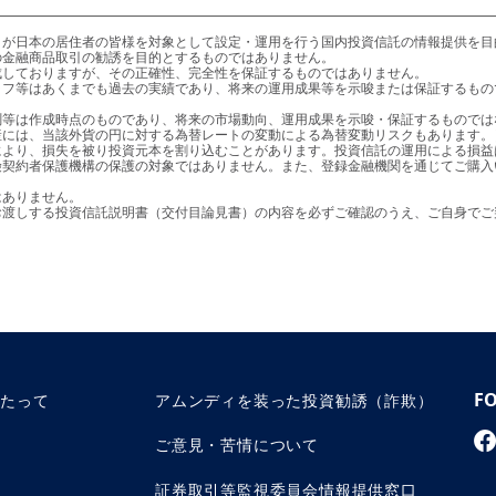
金融商品取引の勧誘を目的とするものではありません。

より、損失を被り投資元本を割り込むことがあります。投資信託の運用による損益
りお渡しする投資信託説明書（交付目論見書）の内容を必ずご確認のうえ、ご自身で
F
あたって
アムンディを装った投資勧誘（詐欺）
ご意見・苦情について
証券取引等監視委員会情報提供窓口