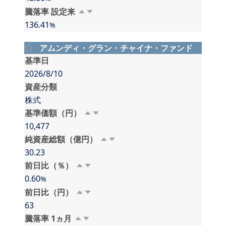
騰落率 設⁠定⁠来
136.41
%
アムンディ・グラン・チャイナ・ファンド
基準日
2026/8/10
資産分類
株式
基準価額（円）
10,477
純資産総額（億円）
30.23
前日比（％）
0.60
%
前日比（円）
63
騰落率 1⁠⁠ヵ⁠月