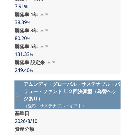
7.91
%
騰落率 1⁠年
38.39
%
騰落率 3⁠年
80.20
%
騰落率 5⁠年
131.33
%
騰落率 設⁠定⁠来
249.40
%
アムンディ・グローバル・サステナブル・バ
リュー・ファンド 年２回決算型（為替ヘッ
ジあり）
（
愛称
:
サステナブル・ギフト
）
基準日
2026/8/10
資産分類