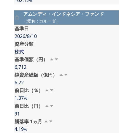
102.12
%
アムンディ・インドネシア・ファンド
（
愛称
:
ガルーダ
）
基準日
2026/8/10
資産分類
株式
基準価額（円）
6,712
純資産総額（億円）
6.22
前日比（％）
1.37
%
前日比（円）
91
騰落率 1⁠⁠ヵ⁠月
4.19
%