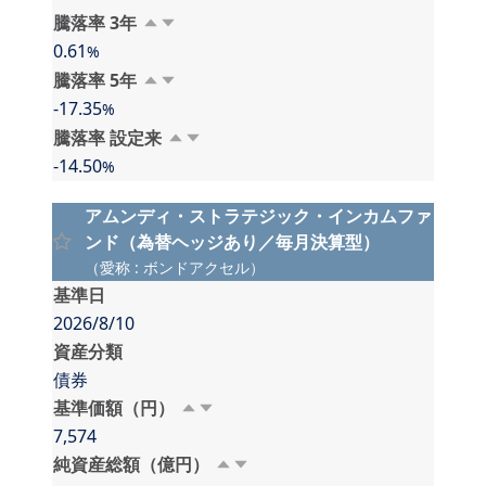
騰落率 3⁠年
0.61
%
騰落率 5⁠年
-17.35
%
騰落率 設⁠定⁠来
-14.50
%
アムンディ・ストラテジック・インカムファ
ンド（為替ヘッジあり／毎月決算型）
（
愛称
:
ボンドアクセル
）
基準日
2026/8/10
資産分類
債券
基準価額（円）
7,574
純資産総額（億円）