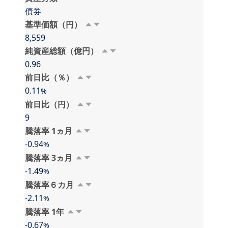
債券
基準価額（円）
8,559
純資産総額（億円）
0.96
前日比（％）
0.11
%
前日比（円）
9
騰落率 1⁠⁠ヵ⁠月
-0.94
%
騰落率 3⁠⁠ヵ⁠月
-1.49
%
騰落率６⁠カ⁠月
-2.11
%
騰落率 1⁠年
-0.67
%