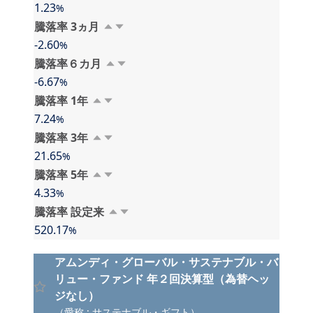
1.23
%
騰落率 3⁠⁠ヵ⁠月
-2.60
%
騰落率６⁠カ⁠月
-6.67
%
騰落率 1⁠年
7.24
%
騰落率 3⁠年
21.65
%
騰落率 5⁠年
4.33
%
騰落率 設⁠定⁠来
520.17
%
アムンディ・グローバル・サステナブル・バ
リュー・ファンド 年２回決算型（為替ヘッ
ジなし）
（
愛称
:
サステナブル・ギフト
）