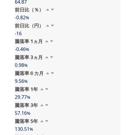
64.87
前日比（％）
-0.82
%
前日比（円）
-16
騰落率 1⁠⁠ヵ⁠月
-0.46
%
騰落率 3⁠⁠ヵ⁠月
0.98
%
騰落率６⁠カ⁠月
9.56
%
騰落率 1⁠年
29.77
%
騰落率 3⁠年
57.16
%
騰落率 5⁠年
130.51
%