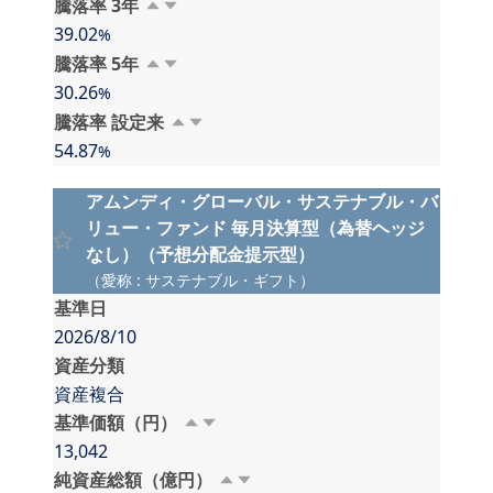
騰落率 3⁠年
39.02
%
騰落率 5⁠年
30.26
%
騰落率 設⁠定⁠来
54.87
%
アムンディ・グローバル・サステナブル・バ
リュー・ファンド 毎月決算型（為替ヘッジ
なし）（予想分配金提示型）
（
愛称
:
サステナブル・ギフト
）
基準日
2026/8/10
資産分類
資産複合
基準価額（円）
13,042
純資産総額（億円）