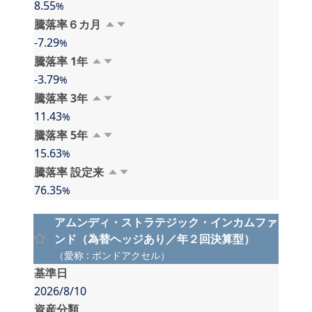
8.55
%
騰落率６⁠カ⁠月
-7.29
%
騰落率 1⁠年
-3.79
%
騰落率 3⁠年
11.43
%
騰落率 5⁠年
15.63
%
騰落率 設⁠定⁠来
76.35
%
アムンディ・ストラテジック・インカムファ
ンド（為替ヘッジあり／年２回決算型）
（
愛称
:
ボンドアクセル
）
基準日
2026/8/10
資産分類