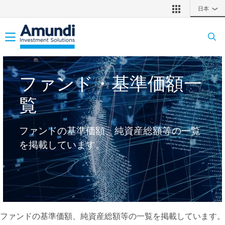
メインコンテンツに移動
日本
❯
Toggle navigation
ファンド・基準価額一
覧
ファンドの基準価額、純資産総額等の一覧
を掲載しています。
ファンドの基準価額、純資産総額等の一覧を掲載しています。