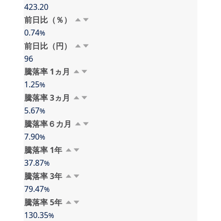
423.20
前日比（％）
0.74
%
前日比（円）
96
騰落率 1⁠⁠ヵ⁠月
1.25
%
騰落率 3⁠⁠ヵ⁠月
5.67
%
騰落率６⁠カ⁠月
7.90
%
騰落率 1⁠年
37.87
%
騰落率 3⁠年
79.47
%
騰落率 5⁠年
130.35
%