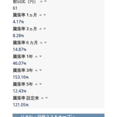
前日比（円）
61
騰落率 1⁠⁠ヵ⁠月
4.17
%
騰落率 3⁠⁠ヵ⁠月
8.28
%
騰落率６⁠カ⁠月
14.87
%
騰落率 1⁠年
46.07
%
騰落率 3⁠年
153.16
%
騰落率 5⁠年
12.43
%
騰落率 設⁠定⁠来
121.05
%
りそな・日経２２５オープン