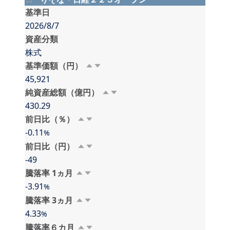
基準日
2026/8/7
資産分類
株式
基準価額（円）
45,921
純資産総額（億円）
430.29
前日比（％）
-0.11
%
前日比（円）
-49
騰落率 1⁠⁠ヵ⁠月
-3.91
%
騰落率 3⁠⁠ヵ⁠月
4.33
%
騰落率６⁠カ⁠月