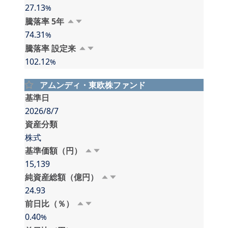
27.13
%
騰落率 5⁠年
74.31
%
騰落率 設⁠定⁠来
102.12
%
アムンディ・東欧株ファンド
基準日
2026/8/7
資産分類
株式
基準価額（円）
15,139
純資産総額（億円）
24.93
前日比（％）
0.40
%