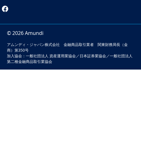
© 2026 Amundi
アムンディ・ジャパン株式会社 金融商品取引業者 関東財務局長（金
商）第350号
加入協会：一般社団法人 資産運用業協会／日本証券業協会／一般社団法人
第二種金融商品取引業協会
本サイトでは、お客様の利便性の向上およびサービスの品質
維持・向上を目的としてクッキーを利用しています。このサ
イトの閲覧を続けることでクッキーの利用に同意いただいた
ものとみなされます。クッキーの無効化をご希望の場合は
「本サイトのご利用にあたって」をご確認ください。
本サイトのご利用にあたってをみる
閉じる