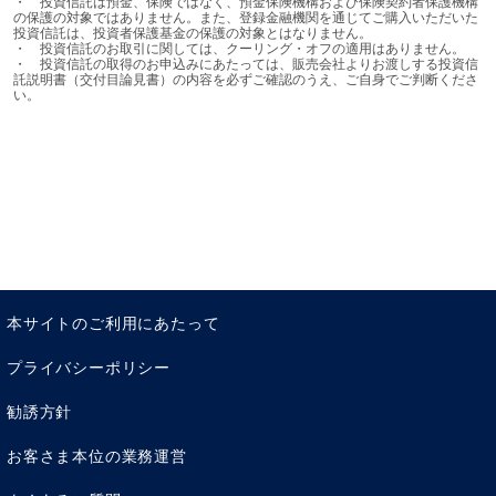
・	投資信託は預金、保険ではなく、預金保険機構および保険契約者保護機構
の保護の対象ではありません。また、登録金融機関を通じてご購入いただいた
投資信託は、投資者保護基金の保護の対象とはなりません。

・	投資信託のお取引に関しては、クーリング・オフの適用はありません。

・	投資信託の取得のお申込みにあたっては、販売会社よりお渡しする投資信
託説明書（交付目論見書）の内容を必ずご確認のうえ、ご自身でご判断くださ
い。
本サイトのご利用にあたって
プライバシーポリシー
勧誘方針
お客さま本位の業務運営