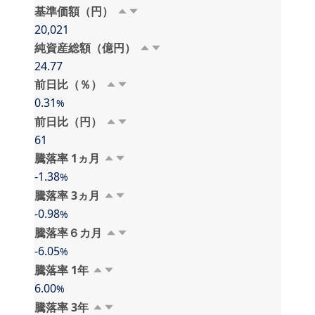
基準価額（円）
20,021
純資産総額（億円）
24.77
前日比（％）
0.31
%
前日比（円）
61
騰落率 1⁠⁠ヵ⁠月
-1.38
%
騰落率 3⁠⁠ヵ⁠月
-0.98
%
騰落率６⁠カ⁠月
-6.05
%
騰落率 1⁠年
6.00
%
騰落率 3⁠年