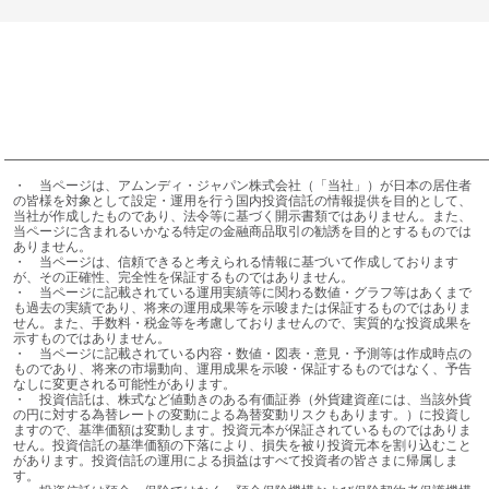
・	当ページは、アムンディ・ジャパン株式会社（「当社」）が日本の居住者
の皆様を対象として設定・運用を行う国内投資信託の情報提供を目的として、
当社が作成したものであり、法令等に基づく開示書類ではありません。また、
当ページに含まれるいかなる特定の金融商品取引の勧誘を目的とするものでは
ありません。

・	当ページは、信頼できると考えられる情報に基づいて作成しております
が、その正確性、完全性を保証するものではありません。

・	当ページに記載されている運用実績等に関わる数値・グラフ等はあくまで
も過去の実績であり、将来の運用成果等を示唆または保証するものではありま
せん。また、手数料・税金等を考慮しておりませんので、実質的な投資成果を
示すものではありません。

・	当ページに記載されている内容・数値・図表・意見・予測等は作成時点の
ものであり、将来の市場動向、運用成果を示唆・保証するものではなく、予告
なしに変更される可能性があります。

・	投資信託は、株式など値動きのある有価証券（外貨建資産には、当該外貨
の円に対する為替レートの変動による為替変動リスクもあります。）に投資し
ますので、基準価額は変動します。投資元本が保証されているものではありま
せん。投資信託の基準価額の下落により、損失を被り投資元本を割り込むこと
があります。投資信託の運用による損益はすべて投資者の皆さまに帰属しま
す。
