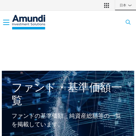
メインコンテンツに移動
日本
❯
Toggle navigation
ファンド・基準価額一
覧
ファンドの基準価額、純資産総額等の一覧
を掲載しています。