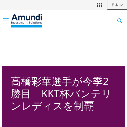
メインコンテンツに移動
日本
❯
Toggle navigation
高橋彩華選手が今季2
勝目 KKT杯バンテリ
ンレディスを制覇