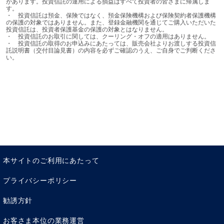
があります。投資信託の運用による損益はすべて投資者の皆さまに帰属しま
す。

・	投資信託は預金、保険ではなく、預金保険機構および保険契約者保護機構
の保護の対象ではありません。また、登録金融機関を通じてご購入いただいた
投資信託は、投資者保護基金の保護の対象とはなりません。

・	投資信託のお取引に関しては、クーリング・オフの適用はありません。

・	投資信託の取得のお申込みにあたっては、販売会社よりお渡しする投資信
託説明書（交付目論見書）の内容を必ずご確認のうえ、ご自身でご判断くださ
い。
本サイトのご利用にあたって
プライバシーポリシー
勧誘方針
お客さま本位の業務運営