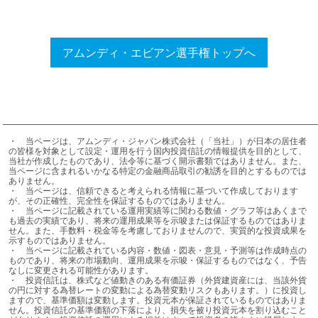
アムンディ・エビアン選手権トップへ
・	当ページは、アムンディ・ジャパン株式会社（「当社」）が日本の居住者
の皆様を対象として設定・運用を行う国内投資信託の情報提供を目的として、
当社が作成したものであり、法令等に基づく開示書類ではありません。また、
当ページに含まれるいかなる特定の金融商品取引の勧誘を目的とするものでは
ありません。

・	当ページは、信頼できると考えられる情報に基づいて作成しております
が、その正確性、完全性を保証するものではありません。

・	当ページに記載されている運用実績等に関わる数値・グラフ等はあくまで
も過去の実績であり、将来の運用成果等を示唆または保証するものではありま
せん。また、手数料・税金等を考慮しておりませんので、実質的な投資成果を
示すものではありません。

・	当ページに記載されている内容・数値・図表・意見・予測等は作成時点の
ものであり、将来の市場動向、運用成果を示唆・保証するものではなく、予告
なしに変更される可能性があります。

・	投資信託は、株式など値動きのある有価証券（外貨建資産には、当該外貨
の円に対する為替レートの変動による為替変動リスクもあります。）に投資し
ますので、基準価額は変動します。投資元本が保証されているものではありま
せん。投資信託の基準価額の下落により、損失を被り投資元本を割り込むこと