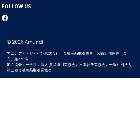
FOLLOW US
© 2026 Amundi
アムンディ・ジャパン株式会社 金融商品取引業者 関東財務局長（金
商）第350号
加入協会：一般社団法人 資産運用業協会／日本証券業協会／一般社団法人
第二種金融商品取引業協会
本サイトでは、お客様の利便性の向上およびサービスの品質
維持・向上を目的としてクッキーを利用しています。このサ
イトの閲覧を続けることでクッキーの利用に同意いただいた
ものとみなされます。クッキーの無効化をご希望の場合は
「本サイトのご利用にあたって」をご確認ください。
本サイトのご利用にあたってをみる
閉じる