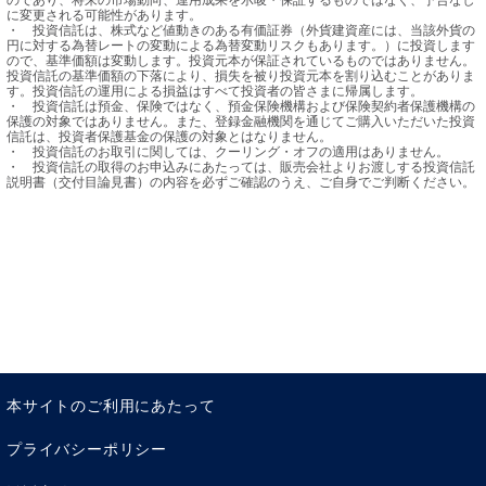
に変更される可能性があります。

・	投資信託は、株式など値動きのある有価証券（外貨建資産には、当該外貨の
円に対する為替レートの変動による為替変動リスクもあります。）に投資します
ので、基準価額は変動します。投資元本が保証されているものではありません。
投資信託の基準価額の下落により、損失を被り投資元本を割り込むことがありま
す。投資信託の運用による損益はすべて投資者の皆さまに帰属します。

・	投資信託は預金、保険ではなく、預金保険機構および保険契約者保護機構の
保護の対象ではありません。また、登録金融機関を通じてご購入いただいた投資
信託は、投資者保護基金の保護の対象とはなりません。

・	投資信託のお取引に関しては、クーリング・オフの適用はありません。

・	投資信託の取得のお申込みにあたっては、販売会社よりお渡しする投資信託
説明書（交付目論見書）の内容を必ずご確認のうえ、ご自身でご判断ください。
本サイトのご利用にあたって
プライバシーポリシー