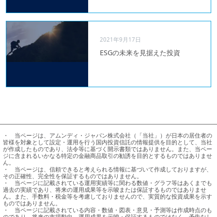
2021年9月17日
ESGの未来を見据えた投資
・	当ページは、アムンディ・ジャパン株式会社（「当社」）が日本の居住者の
皆様を対象として設定・運用を行う国内投資信託の情報提供を目的として、当社
が作成したものであり、法令等に基づく開示書類ではありません。また、当ペー
ジに含まれるいかなる特定の金融商品取引の勧誘を目的とするものではありませ
ん。

・	当ページは、信頼できると考えられる情報に基づいて作成しておりますが、
その正確性、完全性を保証するものではありません。

・	当ページに記載されている運用実績等に関わる数値・グラフ等はあくまでも
過去の実績であり、将来の運用成果等を示唆または保証するものではありませ
ん。また、手数料・税金等を考慮しておりませんので、実質的な投資成果を示す
ものではありません。

・	当ページに記載されている内容・数値・図表・意見・予測等は作成時点のも
のであり、将来の市場動向、運用成果を示唆・保証するものではなく、予告なし