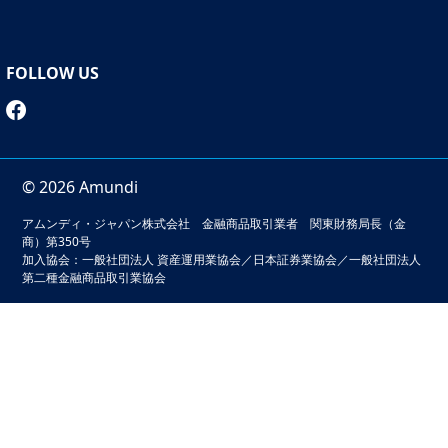
FOLLOW US
© 2026 Amundi
アムンディ・ジャパン株式会社 金融商品取引業者 関東財務局長（金
商）第350号
加入協会：一般社団法人 資産運用業協会／日本証券業協会／一般社団法人
第二種金融商品取引業協会
本サイトでは、お客様の利便性の向上およびサービスの品質
維持・向上を目的としてクッキーを利用しています。このサ
イトの閲覧を続けることでクッキーの利用に同意いただいた
ものとみなされます。クッキーの無効化をご希望の場合は