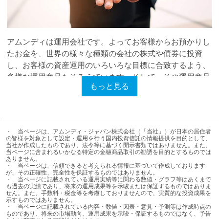
アムンディは運用会社です。よってお客様からお預かりし
たお金を、世界の様々な種類の会社の株式や債券に投資
し、お客様の資産運用のいろいろな目標に合致するよう、
多様な運用商品をそろえています。そして、その運用商品
もっと見る
は銀行や証券会社のような販売会社の皆様を通じて、お客
様に提供されています。
最近、考えるのです。運用会社、販売会社、そしてお客
様。この３者の役割を通じて、協力しながら、よりよい社
・	当ページは、アムンディ・ジャパン株式会社（「当社」）が日本の居住者
の皆様を対象として設定・運用を行う国内投資信託の情報提供を目的として、
会を目指してアクションを起こすことができるのではない
当社が作成したものであり、法令等に基づく開示書類ではありません。また、
当ページに含まれるいかなる特定の金融商品取引の勧誘を目的とするものでは
かと。
ありません。

・	当ページは、信頼できると考えられる情報に基づいて作成しております
が、その正確性、完全性を保証するものではありません。

以前、滋賀県を訪問した時、その地の方に言われました。
・	当ページに記載されている運用実績等に関わる数値・グラフ等はあくまで
近江商人の心得として「三方よし」という言葉があると。
も過去の実績であり、将来の運用成果等を示唆または保証するものではありま
せん。また、手数料・税金等を考慮しておりませんので、実質的な投資成果を
「売り手よし」「買い手よし」「世間よし」の三つの「よ
示すものではありません。

・	当ページに記載されている内容・数値・図表・意見・予測等は作成時点の
し」を指す言葉だそうです。売り手も買い手も満足し、社
ものであり、将来の市場動向、運用成果を示唆・保証するものではなく、予告