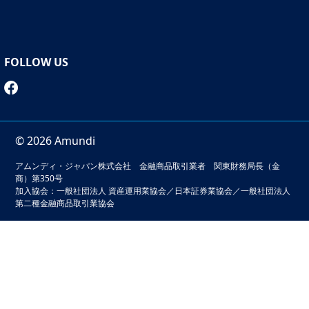
FOLLOW US
© 2026 Amundi
アムンディ・ジャパン株式会社 金融商品取引業者 関東財務局長（金
商）第350号
加入協会：一般社団法人 資産運用業協会／日本証券業協会／一般社団法人
第二種金融商品取引業協会
本サイトでは、お客様の利便性の向上およびサービスの品質
維持・向上を目的としてクッキーを利用しています。このサ
イトの閲覧を続けることでクッキーの利用に同意いただいた
ものとみなされます。クッキーの無効化をご希望の場合は