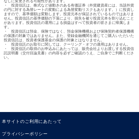
なしに変更される可能性があります。

会貢献もできるのがよい商売であるということを示してい
・	投資信託は、株式など値動きのある有価証券（外貨建資産には、当該外貨
ます。
の円に対する為替レートの変動による為替変動リスクもあります。）に投資し
ますので、基準価額は変動します。投資元本が保証されているものではありま
せん。投資信託の基準価額の下落により、損失を被り投資元本を割り込むこと
運用の世界でも、「三方よし」の考えを取り込むことがで
があります。投資信託の運用による損益はすべて投資者の皆さまに帰属しま
す。

きないだろうか、と考えています。例えば、お客様からお
・	投資信託は預金、保険ではなく、預金保険機構および保険契約者保護機構
の保護の対象ではありません。また、登録金融機関を通じてご購入いただいた
預かりしたお金を投資する先の企業が、環境対策にしっか
投資信託は、投資者保護基金の保護の対象とはなりません。

り取り組んでいる企業であるかきちんとチェックしてから
・	投資信託のお取引に関しては、クーリング・オフの適用はありません。

・	投資信託の取得のお申込みにあたっては、販売会社よりお渡しする投資信
投資を行う。あるいはSDGsの目標を達成するために役立
託説明書（交付目論見書）の内容を必ずご確認のうえ、ご自身でご判断くださ
い。
つ企業に投資し、目標達成の一助になるようにする。ある
いは、収益の一部を社会に還元する仕組みを作る。運用の
立場から「三方よし」のためにできることがあると思うの
です。
我々はそのために、販売会社の皆様や、お客様からのご理
解、ご協力を頂きながら、具体的な行動を起こしていきた
いと計画中です。10月からはアクションをスタートさせる
予定ですので、またあらためて発表させて頂ければと考え
本サイトのご利用にあたって
ています。
プライバシーポリシー