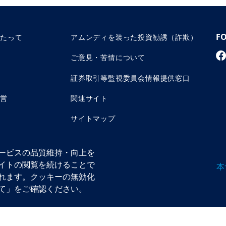
F
あたって
アムンディを装った投資勧誘（詐欺）
ご意見・苦情について
証券取引等監視委員会情報提供窓口
運営
関連サイト
サイトマップ
ービスの品質維持・向上を
イトの閲覧を続けることで
本
れます。クッキーの無効化
ン株式会社 金融商品取引業者 関東財務局長（金商）第350号
法人 資産運用業協会／日本証券業協会／一般社団法人 第二種金融商品取引業協会
て」をご確認ください。