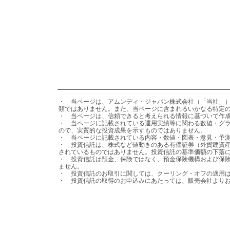
・	当ページは、アムンディ・ジャパン株式会社（「当社」）が日本の居住者の皆様を対象として設定・運用を行う国内投資信託の情報提供を目的として、当社が作成したものであり、法令等に基づく開示書
類ではありません。また、当ページに含まれるいかなる特定の
・	当ページは、信頼できると考えられる情報に基づいて作成しておりますが、その正確性、完全性を保証するものではありません。

・	当ページに記載されている運用実績等に関わる数値・グラフ等はあくまでも過去の実績であり、将来の運用成果等を示唆または保証するものではありません。また、手数料・税金等を考慮しておりません
ので、実質的な投資成果を示すものではありません。

・	当ページに記載されている内容・数値・図表・意見・予測等は作成時点のものであり、将来の市場動向、運用成果を示唆・保証するものではなく、予告なしに変更される可能性があります。

・	投資信託は、株式など値動きのある有価証券（外貨建資産には、当該外貨の円に対する為替レートの変動による為替変動リスクもあります。）に投資しますので、基準価額は変動します。投資元本が保証
されているものではありません。投資信託の基準価額の下落に
・	投資信託は預金、保険ではなく、預金保険機構および保険契約者保護機構の保護の対象ではありません。また、登録金融機関を通じてご購入いただいた投資信託は、投資者保護基金の保護の対象とはなり
ません。

・	投資信託のお取引に関しては、クーリング・オフの適用はありません。

・	投資信託の取得のお申込みにあたっては、販売会社よ