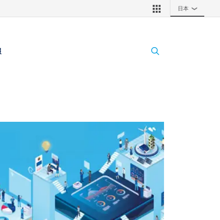
日本
❯
報