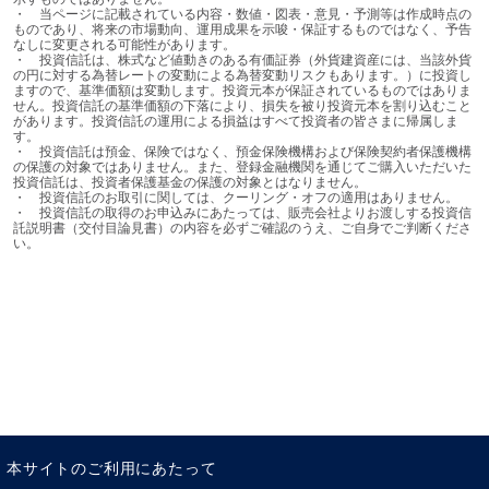
・	当ページに記載されている内容・数値・図表・意見・予測等は作成時点の
ものであり、将来の市場動向、運用成果を示唆・保証するものではなく、予告
なしに変更される可能性があります。

・	投資信託は、株式など値動きのある有価証券（外貨建資産には、当該外貨
の円に対する為替レートの変動による為替変動リスクもあります。）に投資し
ますので、基準価額は変動します。投資元本が保証されているものではありま
せん。投資信託の基準価額の下落により、損失を被り投資元本を割り込むこと
があります。投資信託の運用による損益はすべて投資者の皆さまに帰属しま
す。

・	投資信託は預金、保険ではなく、預金保険機構および保険契約者保護機構
新型コロナウイルスは、気候変動が私たちの生活に与える
の保護の対象ではありません。また、登録金融機関を通じてご購入いただいた
投資信託は、投資者保護基金の保護の対象とはなりません。

影響と今後の可能性について気づきを与えてくれました。
・	投資信託のお取引に関しては、クーリング・オフの適用はありません。

遠い将来に起こると予想していた出来事が、現実に起こっ
・	投資信託の取得のお申込みにあたっては、販売会社よりお渡しする投資信
託説明書（交付目論見書）の内容を必ずご確認のうえ、ご自身でご判断くださ
ているという衝撃は、経済モデル、とりわけ持続可能性の
い。
欠如に疑問を投げかけています。そして、地球温暖化はそ
の影響が突出していることから、瞬く間に世界の各国政府
が取り組むべき優先課題となりました。
後手に回る気候変動への政
策対応
本サイトのご利用にあたって