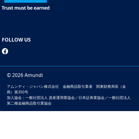
策支援は環境的および社会的に適切な持続可能な経済モデ
ルへの移行をチェックする上で重要な役割を果たします。
投資という行為は中立的な行動ではなく、結果を伴うイン
パクトのある選択なのです。
しかし、多くの投資家は自分の投資判断がどれほど強力で
FOLLOW US
影響を与えることができるかを理解していません。気候変
動はあらゆるレベルで取り組むべき問題であり、投資家に
はその役割を果たす責任があります。これは彼らにその意
欲がないというのではなく、どこからあるいはどうやって
© 2026 Amundi
投資を始めるべきかがわかっていないだけなのです。
アムンディ・ジャパン株式会社 金融商品取引業者 関東財務局長（金
企業が2℃目標に対応しているかが判断できることは、最
商）第350号
初の良い切り口だと言えます。これが、アムンディが、ポ
加入協会：一般社団法人 資産運用業協会／日本証券業協会／一般社団法人
ートフォリオ分析に用いる気候変動指標のひとつとして、
第二種金融商品取引業協会
温度スコアを導入した理由です。このレーティングは、企
業のコミットメントを地球温暖化レベルで示し、バリュー
チェーンの全てに関連する排出量を把握できます。言い換
本サイトでは、お客様の利便性の向上およびサービスの品質
えれば、レーティングは投資家のポートフォリオにおける
維持・向上を目的としてクッキーを利用しています。このサ