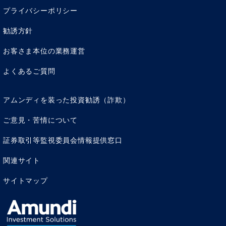
気候変動による気温上昇は今に始まったことではありませ
プライバシーポリシー
ん。しかし、今日の気候問題は人的な結果に他なりませ
ん。火災、干ばつ、ハリケーンなど、気候変動が直接的要
勧誘方針
因となっていることは周知の事実です 。[1]国連事務総長
お客さま本位の業務運営
のアントニオ・グテーレスは、阻止することができないよ
うに思える気温上昇について「死活問題」と述べており、
よくあるご質問
世界は「低炭素社会への移行が求められるなか、その現状
はあまりにもかけ離れている。」と訴えています。[2]
アムンディを装った投資勧誘（詐欺）
しかし、世界的な共通認識と目指すべき明確な目標（よく
ご意見・苦情について
知られている2℃目標 ）がありながら、政策の対応は遅れ
ています。ネットゼロ社会の実現に向けた取り組みが行わ
証券取引等監視委員会情報提供窓口
れていますが、どうすればそこに辿り付けるのかは依然と
して不透明なままです。
関連サイト
サイトマップ
選択の重要性
政策対応と民間の活動に加えて、投資家による気候変動対