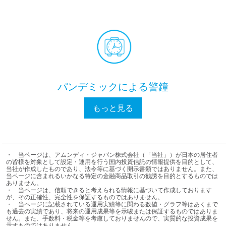
パンデミックによる警鐘
もっと見る
・	当ページは、アムンディ・ジャパン株式会社（「当社」）が日本の居住者
の皆様を対象として設定・運用を行う国内投資信託の情報提供を目的として、
多くの投資家は、自らの投資
当社が作成したものであり、法令等に基づく開示書類ではありません。また、
当ページに含まれるいかなる特定の金融商品取引の勧誘を目的とするものでは
ありません。

判断がどれだけ強力で影響力
・	当ページは、信頼できると考えられる情報に基づいて作成しております
が、その正確性、完全性を保証するものではありません。

があるかを認識していませ
・	当ページに記載されている運用実績等に関わる数値・グラフ等はあくまで
も過去の実績であり、将来の運用成果等を示唆または保証するものではありま
せん。また、手数料・税金等を考慮しておりませんので、実質的な投資成果を
ん。
示すものではありません。
