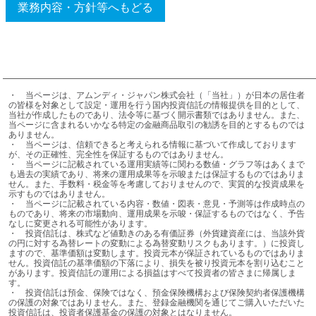
業務内容・方針等へもどる
・	当ページは、アムンディ・ジャパン株式会社（「当社」）が日本の居住者
の皆様を対象として設定・運用を行う国内投資信託の情報提供を目的として、
当社が作成したものであり、法令等に基づく開示書類ではありません。また、
当ページに含まれるいかなる特定の金融商品取引の勧誘を目的とするものでは
ありません。

・	当ページは、信頼できると考えられる情報に基づいて作成しております
が、その正確性、完全性を保証するものではありません。

・	当ページに記載されている運用実績等に関わる数値・グラフ等はあくまで
も過去の実績であり、将来の運用成果等を示唆または保証するものではありま
せん。また、手数料・税金等を考慮しておりませんので、実質的な投資成果を
示すものではありません。

・	当ページに記載されている内容・数値・図表・意見・予測等は作成時点の
ものであり、将来の市場動向、運用成果を示唆・保証するものではなく、予告
なしに変更される可能性があります。

・	投資信託は、株式など値動きのある有価証券（外貨建資産には、当該外貨
の円に対する為替レートの変動による為替変動リスクもあります。）に投資し
ますので、基準価額は変動します。投資元本が保証されているものではありま
せん。投資信託の基準価額の下落により、損失を被り投資元本を割り込むこと
があります。投資信託の運用による損益はすべて投資者の皆さまに帰属しま
す。

・	投資信託は預金、保険ではなく、預金保険機構および保険契約者保護機構
の保護の対象ではありません。また、登録金融機関を通じてご購入いただいた
投資信託は、投資者保護基金の保護の対象とはなりません。
