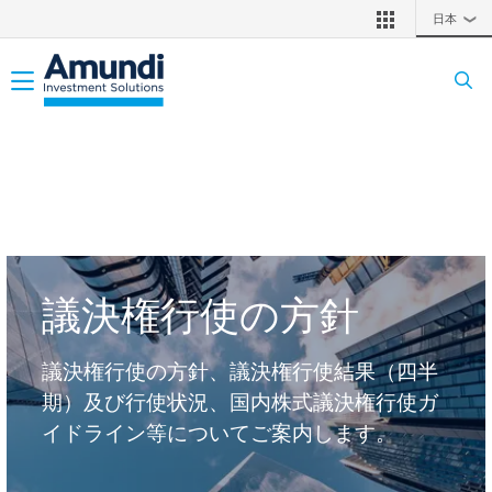
メインコンテンツに移動
日本
❯
Toggle navigation
議決権行使の方針
議決権行使の方針、議決権行使結果（四半
期）及び行使状況、国内株式議決権行使ガ
イドライン等についてご案内します。