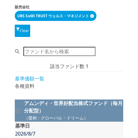
販売会社
UBS SuMi TRUST ウェルス・マネジメント
Clear
Search
該当ファンド数
1
基準価額一覧
各種資料
アムンディ・世界好配当株式ファンド（毎月
分配型）
（
愛称
:
グローバル・ドリーム
）
基準日
2026/8/7