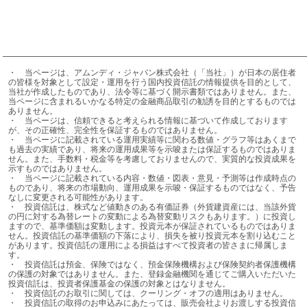
・	当ページは、アムンディ・ジャパン株式会社（「当社」）が日本の居住者
の皆様を対象として設定・運用を行う国内投資信託の情報提供を目的として、
当社が作成したものであり、法令等に基づく開示書類ではありません。また、
当ページに含まれるいかなる特定の金融商品取引の勧誘を目的とするものでは
ありません。

・	当ページは、信頼できると考えられる情報に基づいて作成しております
が、その正確性、完全性を保証するものではありません。

・	当ページに記載されている運用実績等に関わる数値・グラフ等はあくまで
も過去の実績であり、将来の運用成果等を示唆または保証するものではありま
せん。また、手数料・税金等を考慮しておりませんので、実質的な投資成果を
示すものではありません。

・	当ページに記載されている内容・数値・図表・意見・予測等は作成時点の
ものであり、将来の市場動向、運用成果を示唆・保証するものではなく、予告
なしに変更される可能性があります。

・	投資信託は、株式など値動きのある有価証券（外貨建資産には、当該外貨
の円に対する為替レートの変動による為替変動リスクもあります。）に投資し
ますので、基準価額は変動します。投資元本が保証されているものではありま
せん。投資信託の基準価額の下落により、損失を被り投資元本を割り込むこと
があります。投資信託の運用による損益はすべて投資者の皆さまに帰属しま
す。

・	投資信託は預金、保険ではなく、預金保険機構および保険契約者保護機構
の保護の対象ではありません。また、登録金融機関を通じてご購入いただいた
投資信託は、投資者保護基金の保護の対象とはなりません。

・	投資信託のお取引に関しては、クーリング・オフの適用はありません。

・	投資信託の取得のお申込みにあたっては、販売会社よりお渡しする投資信