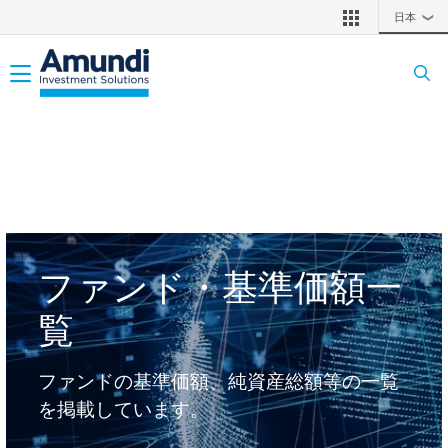
メインコンテンツに移動
日本
❯
Toggle navigation
ファンド・基準価額一
覧
ファンドの基準価額、純資産総額等の一覧
を掲載しています。