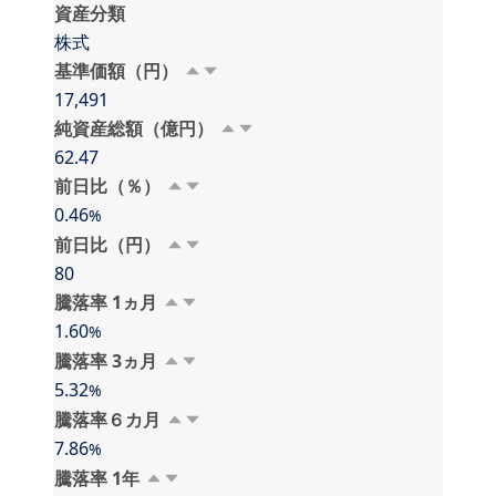
資産分類
株式
基準価額（円）
17,491
純資産総額（億円）
62.47
前日比（％）
0.46
%
前日比（円）
80
騰落率 1⁠⁠ヵ⁠月
1.60
%
騰落率 3⁠⁠ヵ⁠月
5.32
%
騰落率６⁠カ⁠月
7.86
%
騰落率 1⁠年